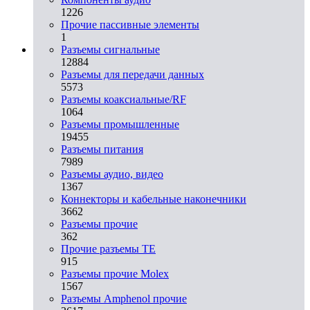
1226
Прочие пассивные элементы
1
Разъeмы сигнальные
12884
Разъeмы для передачи данных
5573
Разъeмы коаксиальные/RF
1064
Разъeмы промышленные
19455
Разъeмы питания
7989
Разъeмы аудио, видео
1367
Коннекторы и кабельные наконечники
3662
Разъeмы прочие
362
Прочие разъемы TE
915
Разъемы прочие Molex
1567
Разъемы Amphenol прочие