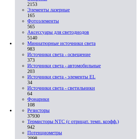
2153
Элементы лазерные
165
Фотоэлементы
565
Аксессуары для светодиодов
5140
Миниатюрные источники света
983
Источники света - освещение
373
Источники света - автомобильные
203
Источники света - элементы EL
34
Источники света - светильники
64
Фонарики
108
Резисторы
37930
Термисторы NTC (с отрицат. темп. коэфф.)
942
Потенциометры
2098