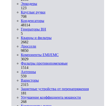
Энкодеры
123
Круглые ручки
708
Конденсаторы
48114
Генераторы ВН
5
Кварцы и фильтры
2682
Дроссели
9850
Компоненты EMI/EMC
3029
Фильтры противопомеховые
1514
Антенны
559
Варисторы
2315
Защитные устройства от перенапряжения
181
Улучшение коэффициента мощности
268
Компоненты аудио