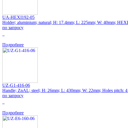
UA-HEXI192-05
Holder; aluminium; natural; H: 17.4mm; L: 225mm; W: 40mm; HEX
по запросу
0
Подробнее
UZ-G1-416-06
Handle; ZnAL; steel; H: 26mm; L: 430mm; W: 22mm; Holes pitch:
по запросу
0
Подробнее