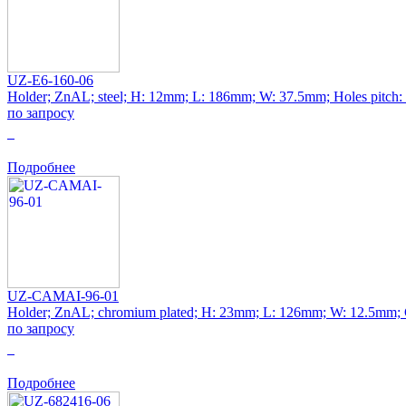
UZ-E6-160-06
Holder; ZnAL; steel; H: 12mm; L: 186mm; W: 37.5mm; Holes pitch
по запросу
0
Подробнее
UZ-CAMAI-96-01
Holder; ZnAL; chromium plated; H: 23mm; L: 126mm; W: 12.5m
по запросу
0
Подробнее