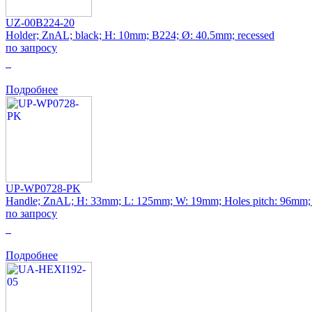
UZ-00B224-20
Holder; ZnAL; black; H: 10mm; B224; Ø: 40.5mm; recessed
по запросу
0
Подробнее
UP-WP0728-PK
Handle; ZnAL; H: 33mm; L: 125mm; W: 19mm; Holes pitch: 96mm;
по запросу
0
Подробнее