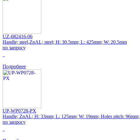
UZ-682416-06
Handle; steel,ZnAL; steel; H: 30.5mm; L: 425mm; W: 20.5mm
по запросу
0
Подробнее
UP-WP0728-PX
Handle; ZnAL; H: 33mm; L: 125mm; W: 19mm; Holes pitch: 96mm;
по запросу
0