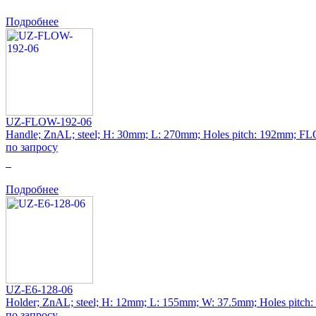
Подробнее
UZ-FLOW-192-06
Handle; ZnAL; steel; H: 30mm; L: 270mm; Holes pitch: 192mm; 
по запросу
0
Подробнее
UZ-E6-128-06
Holder; ZnAL; steel; H: 12mm; L: 155mm; W: 37.5mm; Holes pitch
по запросу