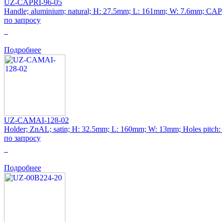
UZ-CAPRI-96-05
Handle; aluminium; natural; H: 27.5mm; L: 161mm; W: 7.6mm; CA
по запросу
0
Подробнее
UZ-CAMAI-128-02
Holder; ZnAL; satin; H: 32.5mm; L: 160mm; W: 13mm; Holes pitch
по запросу
0
Подробнее