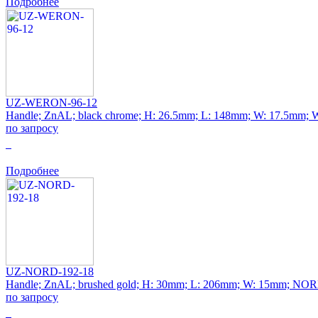
Подробнее
UZ-WERON-96-12
Handle; ZnAL; black chrome; H: 26.5mm; L: 148mm; W: 17.5mm
по запросу
0
Подробнее
UZ-NORD-192-18
Handle; ZnAL; brushed gold; H: 30mm; L: 206mm; W: 15mm; NO
по запросу
0