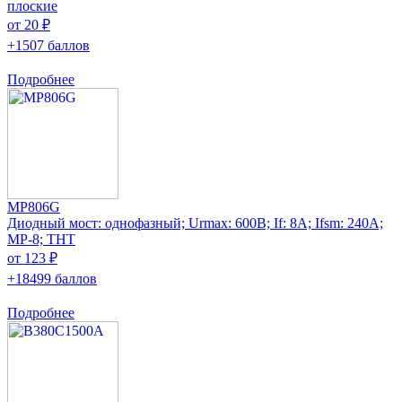
плоские
от 20 ₽
+1507 баллов
Подробнее
MP806G
Диодный мост: однофазный; Urmax: 600В; If: 8А; Ifsm: 240А;
MP-8; THT
от 123 ₽
+18499 баллов
Подробнее