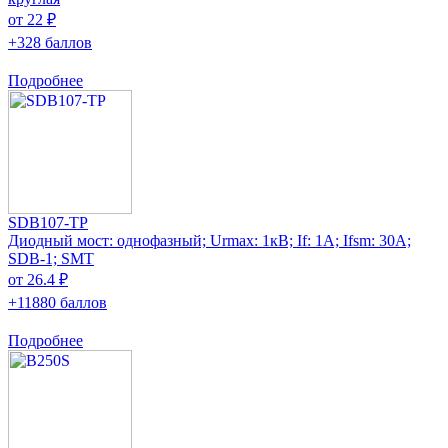
от 22 ₽
+328 баллов
Подробнее
SDB107-TP
Диодный мост: однофазный; Urmax: 1кВ; If: 1А; Ifsm: 30А;
SDB-1; SMT
от 26.4 ₽
+11880 баллов
Подробнее