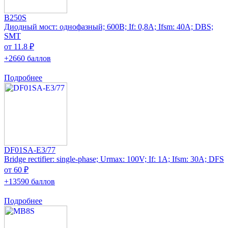
B250S
Диодный мост: однофазный; 600В; If: 0,8А; Ifsm: 40А; DBS;
SMT
от 11.8 ₽
+2660 баллов
Подробнее
DF01SA-E3/77
Bridge rectifier: single-phase; Urmax: 100V; If: 1A; Ifsm: 30A; DFS
от 60 ₽
+13590 баллов
Подробнее