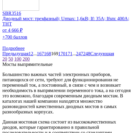
SBR3516
Диодный мост: трехфазный; Urmax: 1,6кВ; If: 35А; Ifsm: 400А;
THT
от 4 666 ₽
+700 баллов
Подробнее
Предыдущая
1
2
...
167
168
169
170
171
...
247
248
Следующая
20
50
100
200
Мосты выпрямительные
Большинство важных частей электронных приборов,
питающихся от сети, требуют для функционирования не
переменный ток, а постоянный, в связи с чем и возникает
необходимость в выпрямлении переменного тока, а на сегодня
это возможно, благодаря современным диодным мостам. В
каталогах нашей компании находятся множество
разновидностей качественных диодных мостов в самых
разнообразных корпусах.
Данная мостовая схема состоит из высококачественных
диодов, которые гарантированно в правильной
последовательности и в соответствии со стандартами