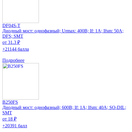
DF04S-T
Диодный мост: однофазный; Urmax: 400В; If: 1А; Ifsm: 50А;
DFS; SMT
от 31.3 ₽
+21144 балла
Подробнее
B250FS
Диодный мост: однофазный; 600В; If: 1А; Ifsm: 40А; SO-DIL;
SMT
от 18 ₽
+20391 балл