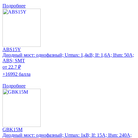
Подробнее
ABS15Y
Диодный мост: однофазный; Urmax: 1,4кВ; If: 1,6А; Ifsm: 50А;
ABS; SMT
от 22.7 ₽
+16992 балла
Подробнее
GBK15M
Диодный мост: однофазный; Urmax: 1кВ; If: 15А; Ifsm: 240А;