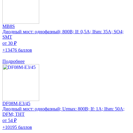
MB8S
Диодный мост: однофазный; 800В; If: 0,5А; Ifsm: 35А; SO4;
SMT
от 30 ₽
+13476 баллов
Подробнее
DF08M-E3/45
Диодный мост: однофазный; Urmax: 800В; If: 1А; Ifsm: 50А;
DFM; THT
от 54 ₽
+10195 баллов