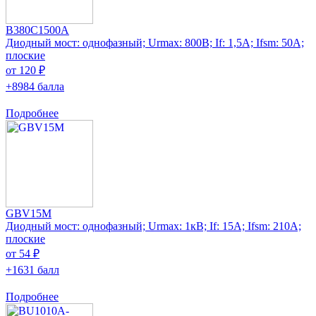
B380C1500A
Диодный мост: однофазный; Urmax: 800В; If: 1,5А; Ifsm: 50А;
плоские
от 120 ₽
+8984 балла
Подробнее
GBV15M
Диодный мост: однофазный; Urmax: 1кВ; If: 15А; Ifsm: 210А;
плоские
от 54 ₽
+1631 балл
Подробнее