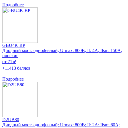
Подробнее
GBU4K-BP
Диодный мост: однофазный; Urmax: 800В; If: 4А; Ifsm: 150А;
плоские
от 71 ₽
+11413 баллов
Подробнее
D2UB80
Диодный мост: однофазный; Urmax: 800В; If: 2А; Ifsm: 60А;