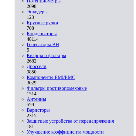
Потенциометры
2098
Энкодеры
123
Круглые ручки
708
Конденсаторы
48114
Генераторы ВН
5
Кварцы и фильтры
2682
Дроссели
9850
Компоненты EMI/EMC
3029
Фильтры противопомеховые
1514
Антенны
559
Варисторы
2315
Защитные устройства от перенапряжения
181
Улучшение коэффициента мощности