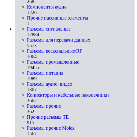
268
Компоненты аудио
1226
Прочие пассивные элементы
1
Разъeмы сигнальные
12884
Разъeмы для передачи данных
5573
Разъeмы коаксиальные/RF
1064
Разъeмы промышленные
19455
Разъeмы питания
7989
Разъeмы аудио, видео
1367
Коннекторы и кабельные наконечники
3662
Разъeмы прочие
362
Прочие разъемы TE
915
Разъемы прочие Molex
1567