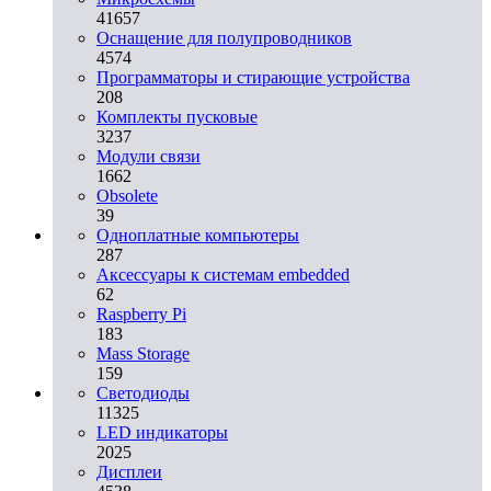
41657
Оснащение для полупроводников
4574
Программаторы и стирающие устройства
208
Комплекты пусковые
3237
Модули связи
1662
Obsolete
39
Одноплатные компьютеры
287
Аксессуары к системам embedded
62
Raspberry Pi
183
Mass Storage
159
Светодиоды
11325
LED индикаторы
2025
Дисплеи