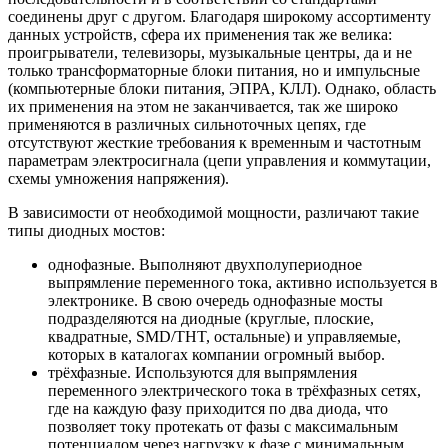
соединены друг с другом. Благодаря широкому ассортименту
данных устройств, сфера их применения так же велика:
проигрыватели, телевизоры, музыкальные центры, да и не
только трансформаторные блоки питания, но и импульсные
(компьютерные блоки питания, ЭПРА, КЛЛ). Однако, область
их применения на этом не заканчивается, так же широко
применяются в различных сильноточных цепях, где
отсутствуют жесткие требования к временным и частотным
параметрам электросигнала (цепи управления и коммутации,
схемы умножения напряжения).
В зависимости от необходимой мощности, различают такие
типы диодных мостов:
однофазные. Выполняют двухполупериодное
выпрямление переменного тока, активно используется в
электронике. В свою очередь однофазные мосты
подразделяются на диодные (круглые, плоские,
квадратные, SMD/THT, остальные) и управляемые,
которых в каталогах компании огромный выбор.
трёхфазные. Используются для выпрямления
переменного электрического тока в трёхфазных сетях,
где на каждую фазу приходится по два диода, что
позволяет току протекать от фазы с максимальным
потенциалом через нагрузку к фазе с минимальным