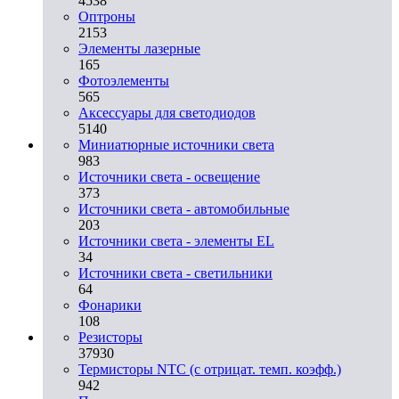
4538
Оптроны
2153
Элементы лазерные
165
Фотоэлементы
565
Аксессуары для светодиодов
5140
Миниатюрные источники света
983
Источники света - освещение
373
Источники света - автомобильные
203
Источники света - элементы EL
34
Источники света - светильники
64
Фонарики
108
Резисторы
37930
Термисторы NTC (с отрицат. темп. коэфф.)
942