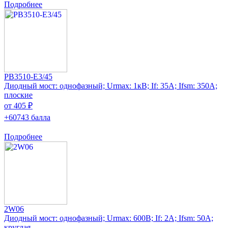
Подробнее
PB3510-E3/45
Диодный мост: однофазный; Urmax: 1кВ; If: 35А; Ifsm: 350А;
плоские
от 405 ₽
+60743 балла
Подробнее
2W06
Диодный мост: однофазный; Urmax: 600В; If: 2А; Ifsm: 50А;
круглая