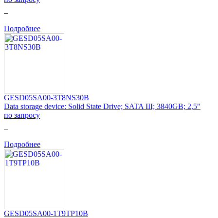
0
Подробнее
GESD05SA00-3T8NS30B
Data storage device: Solid State Drive; SATA III; 3840GB; 2,5"
по запросу
0
Подробнее
GESD05SA00-1T9TP10B