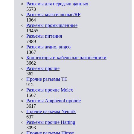
Разъeмы для передачи данных
5573
Разъeмы коаксиальные/RF
1064
Разъeмы промышленные
19455
Разъeмы питания
7989
Разъeмы аудио, видео
1367
Коннекторы и кабельные наконечники
3662
Разъeмы прочие
362
Прочие разъемы TE
915
Разъемы прочие Molex
1567
Разъемы Amphenol прочие
3617
Прочие разъемы Neutrik
637
Разъемы прочие Harting
3093
Прочие разъемы Hirose