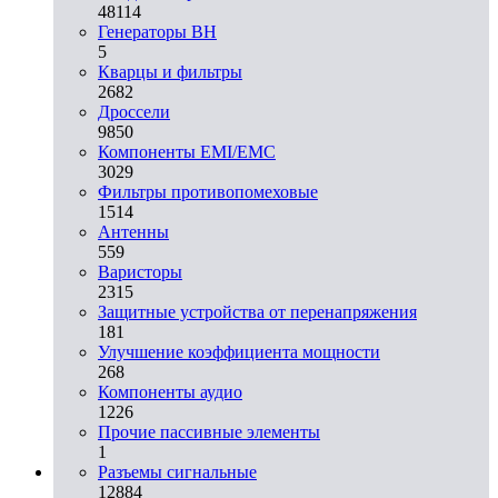
48114
Генераторы ВН
5
Кварцы и фильтры
2682
Дроссели
9850
Компоненты EMI/EMC
3029
Фильтры противопомеховые
1514
Антенны
559
Варисторы
2315
Защитные устройства от перенапряжения
181
Улучшение коэффициента мощности
268
Компоненты аудио
1226
Прочие пассивные элементы
1
Разъeмы сигнальные
12884