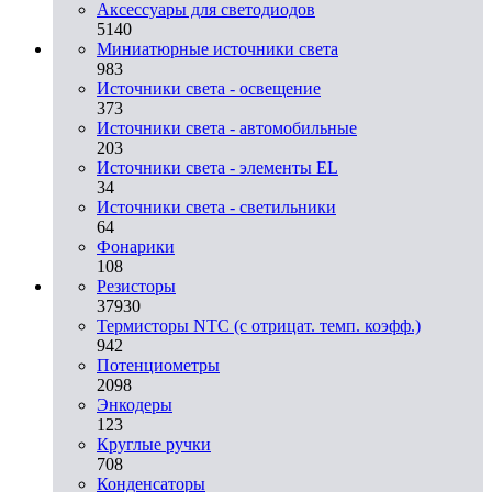
Аксессуары для светодиодов
5140
Миниатюрные источники света
983
Источники света - освещение
373
Источники света - автомобильные
203
Источники света - элементы EL
34
Источники света - светильники
64
Фонарики
108
Резисторы
37930
Термисторы NTC (с отрицат. темп. коэфф.)
942
Потенциометры
2098
Энкодеры
123
Круглые ручки
708
Конденсаторы