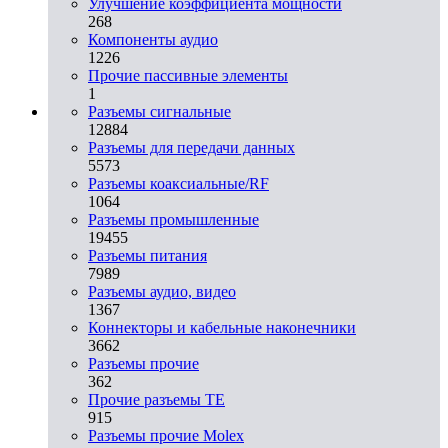
Улучшение коэффициента мощности
268
Компоненты аудио
1226
Прочие пассивные элементы
1
Разъeмы сигнальные
12884
Разъeмы для передачи данных
5573
Разъeмы коаксиальные/RF
1064
Разъeмы промышленные
19455
Разъeмы питания
7989
Разъeмы аудио, видео
1367
Коннекторы и кабельные наконечники
3662
Разъeмы прочие
362
Прочие разъемы TE
915
Разъемы прочие Molex