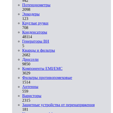
942
Потенциометры
2098
Энкодеры
123
Круглые ручки
708
Конденсаторы
48114
Генераторы ВН
5
Кварцы и фильтры
2682
Дроссели
9850
Компоненты EMI/EMC
3029
Фильтры противопомеховые
1514
Антенны
559
Варисторы
2315
Защитные устройства от перенапряжения
181