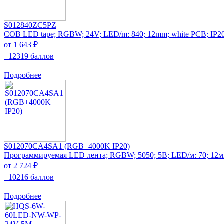
S012840ZC5PZ
COB LED tape; RGBW; 24V; LED/m: 840; 12mm; white PCB; IP20
от 1 643 ₽
+12319 баллов
Подробнее
S012070CA4SA1 (RGB+4000K IP20)
Программируемая LED лента; RGBW; 5050; 5В; LED/м: 70; 12м
от 2 724 ₽
+10216 баллов
Подробнее