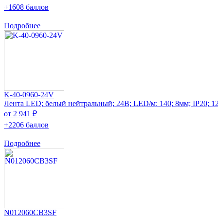
+1608 баллов
Подробнее
K-40-0960-24V
Лента LED; белый нейтральный; 24В; LED/м: 140; 8мм; IP20; 1
от 2 941 ₽
+2206 баллов
Подробнее
N012060CB3SF