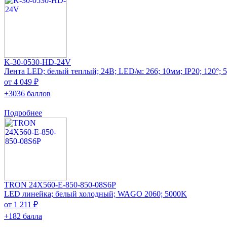
K-30-0530-HD-24V
Лента LED; белый теплый; 24В; LED/м: 266; 10мм; IP20; 120°; 
от 4 049 ₽
+3036 баллов
Подробнее
TRON 24X560-E-850-850-08S6P
LED линейка; белый холодный; WAGO 2060; 5000K
от 1 211 ₽
+182 балла