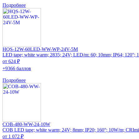
Подробнее
HQS-12W-60LED-WW-WP-24V-5M
LED tape; white warm; 2835; 24V; LED/m: 60; 10mm; IP64; 120°;
от 624 ₽
+9366 баллов
Подробнее
COB-480-WW-24-10W
COB LED tape; white warm; 24V; 8mm; IP20; 160°; 10W/m; CRImi
от 1 072 ₽