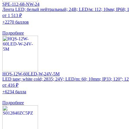
SPE-112-68-NW-24
Лента LED; белый нейтральный; 24В; LED/м: 112; 10мм; IP68; 
от 1 513 ₽
+2270 баллов
Подробнее
HQS-12W-60LED-W-24V-5M
LED tape; white cold; 2835; 24V; LED/m: 60; 10mm; IP33; 120°; 
от 416 ₽
+6234 балла
Подробнее