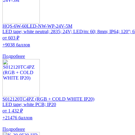
HQS-6W-60LED-NW-WP-24V-5M
LED tape; white neutral; 2835; 24V; LED/m: 60; 8mm; IP64; 120°;
от 603 ₽
+9038 баллов
Подробнее
S012120TC4PZ (RGB + COLD WHITE IP20)
LED tape; white PCB; IP20
от 1 432 ₽
+21476 баллов
Подробнее