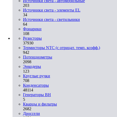
Источники света - автомобильные
203
Источники света - элементы EL
34
Источники света - светильники
64
Фонарики
108
Резисторы
37930
Термисторы NTC (с отрицат. темп. коэфф.)
942
Потенциометры
2098
Энкодеры
123
Круглые ручки
708
Конденсаторы
48114
Генераторы ВН
5
Кварцы и фильтры
2682
Дроссели