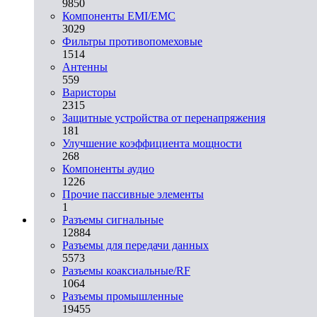
9850
Компоненты EMI/EMC
3029
Фильтры противопомеховые
1514
Антенны
559
Варисторы
2315
Защитные устройства от перенапряжения
181
Улучшение коэффициента мощности
268
Компоненты аудио
1226
Прочие пассивные элементы
1
Разъeмы сигнальные
12884
Разъeмы для передачи данных
5573
Разъeмы коаксиальные/RF
1064
Разъeмы промышленные
19455