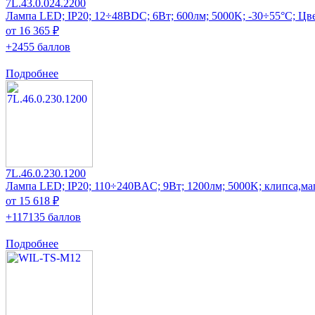
7L.43.0.024.2200
Лампа LED; IP20; 12÷48ВDC; 6Вт; 600лм; 5000K; -30÷55°C; Цв
от 16 365 ₽
+2455 баллов
Подробнее
7L.46.0.230.1200
Лампа LED; IP20; 110÷240ВAC; 9Вт; 1200лм; 5000K; клипса,ма
от 15 618 ₽
+117135 баллов
Подробнее