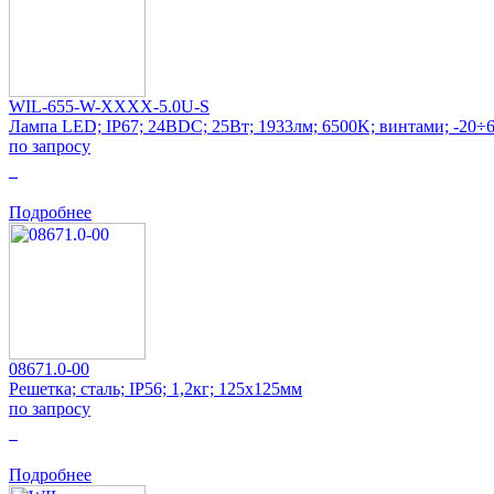
WIL-655-W-XXXX-5.0U-S
Лампа LED; IP67; 24ВDC; 25Вт; 1933лм; 6500K; винтами; -20÷6
по запросу
0
Подробнее
08671.0-00
Решетка; сталь; IP56; 1,2кг; 125x125мм
по запросу
0
Подробнее