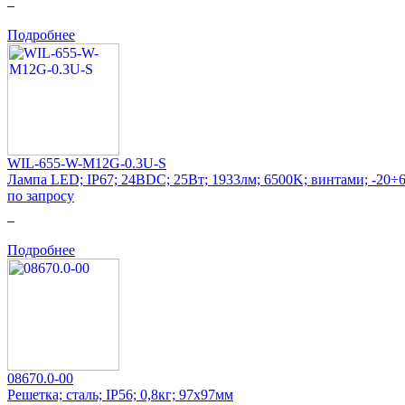
0
Подробнее
WIL-655-W-M12G-0.3U-S
Лампа LED; IP67; 24ВDC; 25Вт; 1933лм; 6500K; винтами; -20÷6
по запросу
0
Подробнее
08670.0-00
Решетка; сталь; IP56; 0,8кг; 97x97мм