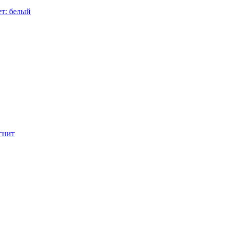
ет: белый
гнит