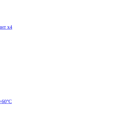
инт x4
0÷60°C