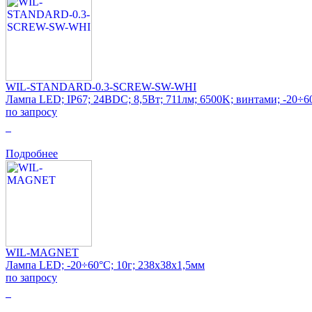
WIL-STANDARD-0.3-SCREW-SW-WHI
Лампа LED; IP67; 24ВDC; 8,5Вт; 711лм; 6500K; винтами; -20÷6
по запросу
0
Подробнее
WIL-MAGNET
Лампа LED; -20÷60°C; 10г; 238x38x1,5мм
по запросу
0