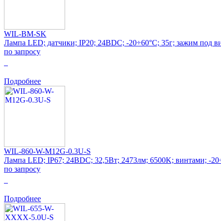
WIL-BM-SK
Лампа LED; датчики; IP20; 24ВDC; -20÷60°C; 35г; зажим под в
по запросу
0
Подробнее
WIL-860-W-M12G-0.3U-S
Лампа LED; IP67; 24ВDC; 32,5Вт; 2473лм; 6500K; винтами; -2
по запросу
0
Подробнее