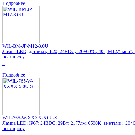
Подробнее
WIL-BM-JP-M12-3.0U
Лампа LED; датчики; IP20; 24ВDC; -20÷60°C; 40г; M12,"папа"; 
по запросу
0
Подробнее
WIL-765-W-XXXX-5.0U-S
Лампа LED; IP67; 24ВDC; 29Вт; 2177лм; 6500K; винтами; -20÷6
по запросу