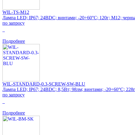
WIL-TS-M12
Лампа LED; IP67; 24ВDC; винтами; -20÷60°C; 120г; M12; черн
по запросу
0
Подробнее
WIL-STANDARD-0.3-SCREW-SW-BLU
Лампа LED; IP67; 24ВDC; 8,5Вт; 98лм; винтами; -20÷60°C; 228
по запросу
0
Подробнее