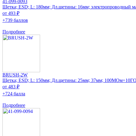
41-099-0093
Щетка; ESD; L: 180мм; Дл.щетины: 16мм; электропроводный м
от 493 ₽
+739 баллов
Подробнее
BRUSH-2W
Щетка; ESD; L: 150мм; Дл.щетины: 25мм; 37мм; 100МОм÷10Г
от 483 ₽
+724 балла
Подробнее