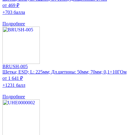
от 469 ₽
+703 балла
Подробнее
BRUSH-005
Щетка; ESD; L: 225мм; Дл.щетины: 50мм; 70мм; 0,1÷10ГОм
от 1 641 ₽
+1231 балл
Подробнее