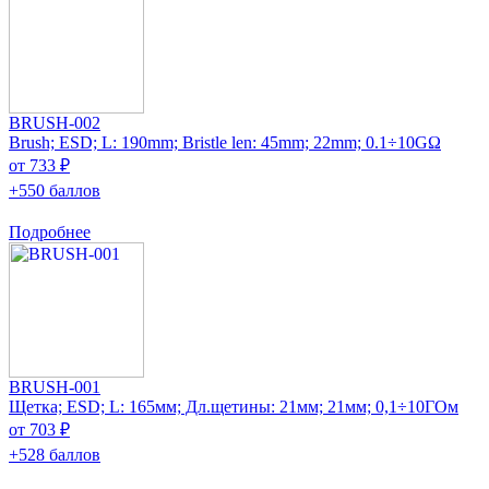
BRUSH-002
Brush; ESD; L: 190mm; Bristle len: 45mm; 22mm; 0.1÷10GΩ
от 733 ₽
+550 баллов
Подробнее
BRUSH-001
Щетка; ESD; L: 165мм; Дл.щетины: 21мм; 21мм; 0,1÷10ГОм
от 703 ₽
+528 баллов