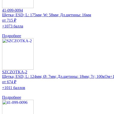
41-099-0094
Щетка; ESD; L: 175мм; W: 58мм; Дл.щетины: 16мм
от 715 ₽
+1073 балла
Подробнее
SZCZOTKA-2
Щетка; ESD; L: 124мм; Ø: 7мм; Дл.щетины: 18мм; 7г; 100кОм
от 674 ₽
+1011 баллов
Подробнее