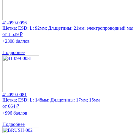
41-099-0096
Щетка; ESD; L: 92мм; Дл.щетины: 21мм; электропроводный ма
от 1 539 ₽
+2308 баллов
Подробнее
41-099-0081
Щетка; ESD; L: 148мм; Дл.щетины: 17мм; 15мм
от 664 ₽
+996 баллов
Подробнее