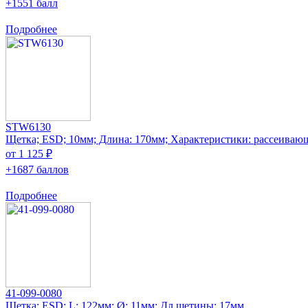
+1551 балл
Подробнее
STW6130
Щетка; ESD; 10мм; Длина: 170мм; Характеристики: рассеиваю
от 1 125 ₽
+1687 баллов
Подробнее
41-099-0080
Щетка; ESD; L: 122мм; Ø: 11мм; Дл.щетины: 17мм