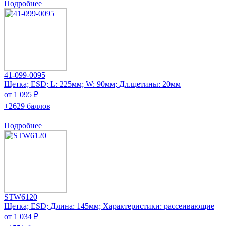
Подробнее
41-099-0095
Щетка; ESD; L: 225мм; W: 90мм; Дл.щетины: 20мм
от 1 095 ₽
+2629 баллов
Подробнее
STW6120
Щетка; ESD; Длина: 145мм; Характеристики: рассеивающие
от 1 034 ₽