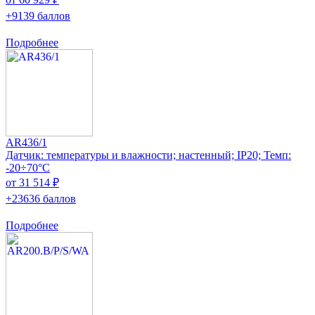
+9139 баллов
Подробнее
AR436/1
Датчик: температуры и влажности; настенный; IP20; Темп:
-20÷70°C
от 31 514 ₽
+23636 баллов
Подробнее