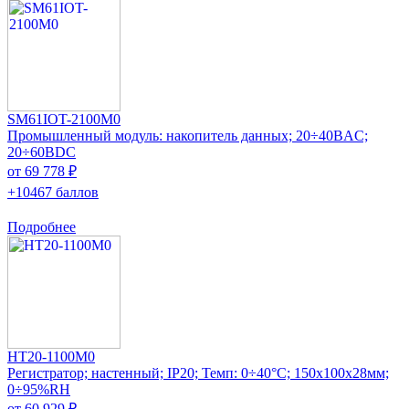
SM61IOT-2100M0
Промышленный модуль: накопитель данных; 20÷40ВAC;
20÷60ВDC
от 69 778 ₽
+10467 баллов
Подробнее
HT20-1100M0
Регистратор; настенный; IP20; Темп: 0÷40°C; 150x100x28мм;
0÷95%RH
от 60 929 ₽