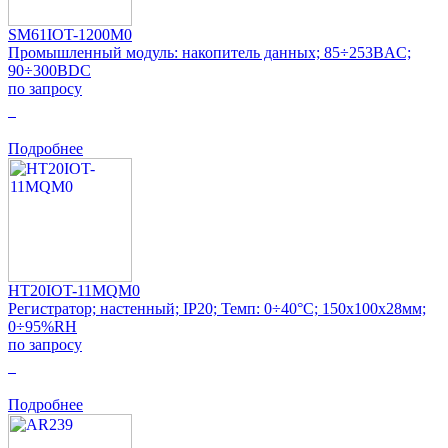
SM61IOT-1200M0
Промышленный модуль: накопитель данных; 85÷253ВAC;
90÷300ВDC
по запросу
0
Подробнее
HT20IOT-11MQM0
Регистратор; настенный; IP20; Темп: 0÷40°C; 150x100x28мм;
0÷95%RH
по запросу
0
Подробнее