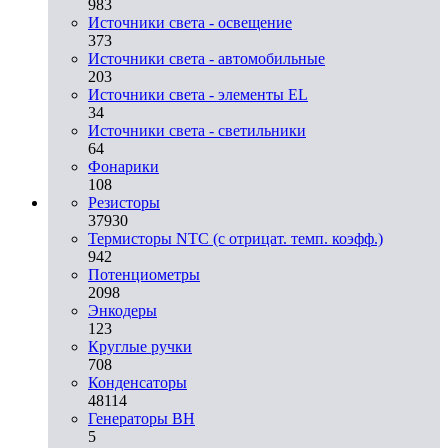
983
Источники света - освещение
373
Источники света - автомобильные
203
Источники света - элементы EL
34
Источники света - светильники
64
Фонарики
108
Резисторы
37930
Термисторы NTC (с отрицат. темп. коэфф.)
942
Потенциометры
2098
Энкодеры
123
Круглые ручки
708
Конденсаторы
48114
Генераторы ВН
5