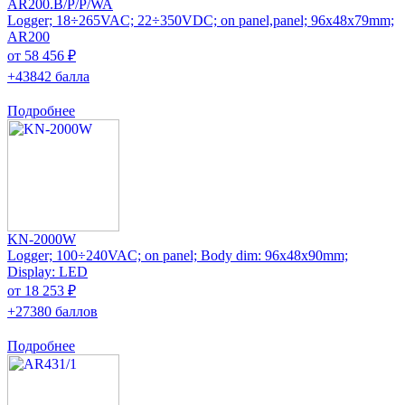
AR200.B/P/P/WA
Logger; 18÷265VAC; 22÷350VDC; on panel,panel; 96x48x79mm;
AR200
от 58 456 ₽
+43842 балла
Подробнее
KN-2000W
Logger; 100÷240VAC; on panel; Body dim: 96x48x90mm;
Display: LED
от 18 253 ₽
+27380 баллов
Подробнее