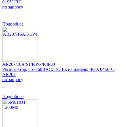
0÷95%RH
по запросу
0
Подробнее
AR207/16A/S1/P/P/P/P/IP30
Регистратор; 85÷260ВAC; IN: 16; на панель; IP30; 0÷50°C;
AR207
по запросу
0
Подробнее