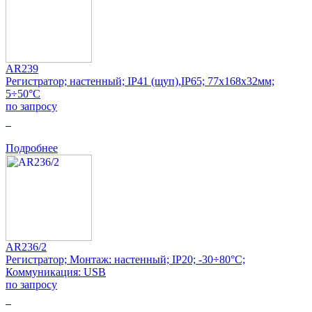
AR239
Регистратор; настенный; IP41 (щуп),IP65; 77x168x32мм;
5÷50°C
по запросу
0
Подробнее
AR236/2
Регистратор; Монтаж: настенный; IP20; -30÷80°C;
Коммуникация: USB
по запросу
0