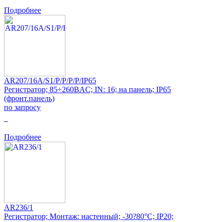
Подробнее
AR207/16A/S1/P/P/P/P/IP65
Регистратор; 85÷260ВAC; IN: 16; на панель; IP65
(фронт.панель)
по запросу
0
Подробнее
AR236/1
Регистратор; Монтаж: настенный; -30?80°C; IP20;