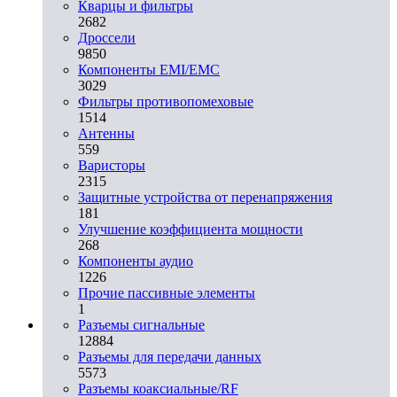
Кварцы и фильтры
2682
Дроссели
9850
Компоненты EMI/EMC
3029
Фильтры противопомеховые
1514
Антенны
559
Варисторы
2315
Защитные устройства от перенапряжения
181
Улучшение коэффициента мощности
268
Компоненты аудио
1226
Прочие пассивные элементы
1
Разъeмы сигнальные
12884
Разъeмы для передачи данных
5573
Разъeмы коаксиальные/RF