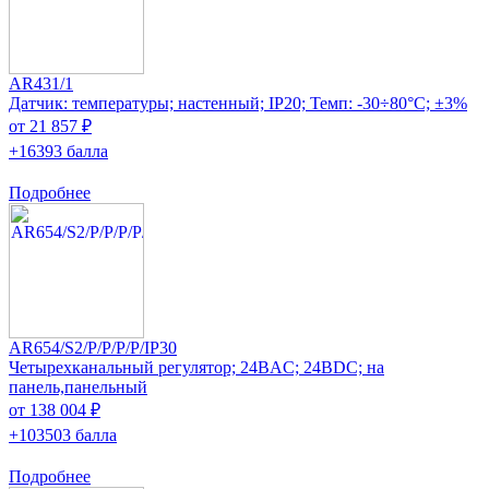
AR431/1
Датчик: температуры; настенный; IP20; Темп: -30÷80°C; ±3%
от 21 857 ₽
+16393 балла
Подробнее
AR654/S2/P/P/P/P/IP30
Четырехканальный регулятор; 24ВAC; 24ВDC; на
панель,панельный
от 138 004 ₽
+103503 балла
Подробнее