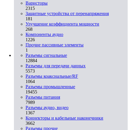
Варисторы
2315
Защитные устройства от перенапряжения
181
Улучшение коэффициента мощности
268
Компоненты аудио
1226
Прочие пассивные элементы
1
Разъeмы сигнальные
12884
Разъeмы для передачи данных
5573
Разъeмы коаксиальные/RF
1064
Разъeмы промышленные
19455
Разъeмы питания
7989
Разъeмы аудио, видео
1367
Коннекторы и кабельные наконечники
3662
Разъeмы прочие