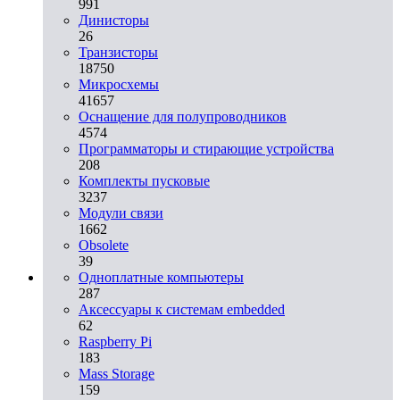
991
Динисторы
26
Транзисторы
18750
Микросхемы
41657
Оснащение для полупроводников
4574
Программаторы и стирающие устройства
208
Комплекты пусковые
3237
Модули связи
1662
Obsolete
39
Одноплатные компьютеры
287
Аксессуары к системам embedded
62
Raspberry Pi
183
Mass Storage
159