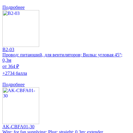
Подробнее
B2-03
Провод: питающий, для вентиляторов; Вилка: угловая 45°;
0,3м
от 364 ₽
+2734 балла
Подробнее
AK-CBFA01-30
Wire: for fan supplying; Plug: straight; 0.3m; extender