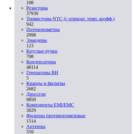
108
Резисторы
37930
Термисторы NTC (с отрицат. темп. коэфф.)
942
Потенциометры
2098
Энкодеры
123
Круглые ручки
708
Конденсаторы
48114
Генераторы ВН
5
Кварцы и фильтры
2682
Дроссели
9850
Компоненты EMI/EMC
3029
Фильтры противопомеховые
1514
Антенны
559