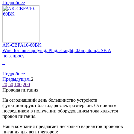
Подробнее
AK-CBFA10-60BK
Wire: for fan supplying; Plug: straight; 0.6m; 4pin,USB A
по запросу
0
Подробнее
Предыдущая
1
2
20
50
100
200
Провода питания
На сегодняшний день большинство устройств
функционируют благодаря электроэнергии. Основным
посредником в получении оборудованием тока является
провод питания.
Наша компания предлагает несколько вариантов проводов
питания для вентиляторов: