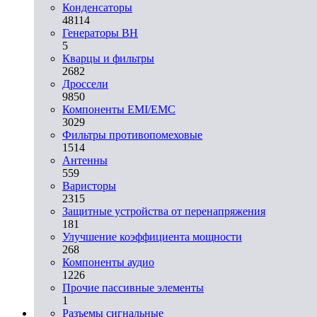
Конденсаторы
48114
Генераторы ВН
5
Кварцы и фильтры
2682
Дроссели
9850
Компоненты EMI/EMC
3029
Фильтры противопомеховые
1514
Антенны
559
Варисторы
2315
Защитные устройства от перенапряжения
181
Улучшение коэффициента мощности
268
Компоненты аудио
1226
Прочие пассивные элементы
1
Разъeмы сигнальные