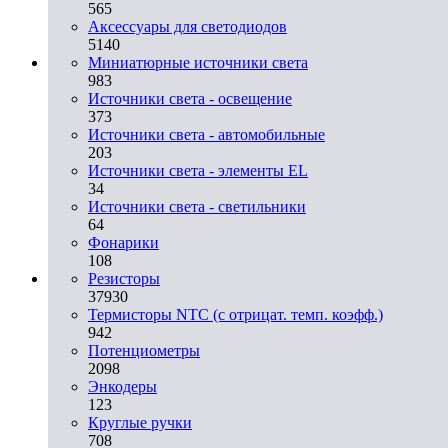
565
Аксессуары для светодиодов
5140
Миниатюрные источники света
983
Источники света - освещение
373
Источники света - автомобильные
203
Источники света - элементы EL
34
Источники света - светильники
64
Фонарики
108
Резисторы
37930
Термисторы NTC (с отрицат. темп. коэфф.)
942
Потенциометры
2098
Энкодеры
123
Круглые ручки
708