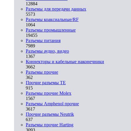
12884
Разъeмы для передачи данных
5573
Разъeмы коаксиальные/RF
1064
Разъeмы промышленные
19455
Разъeмы питания
7989
Разъeмы аудио, видео
1367
Коннекторы и кабельные наконечники
3662
Разъeмы прочие
362
Прочие разъемы TE
915
Разъемы прочие Molex
1567
Разъемы Amphenol прочие
3617
Прочие разъемы Neutrik
637
Разъемы прочие Harting
3093