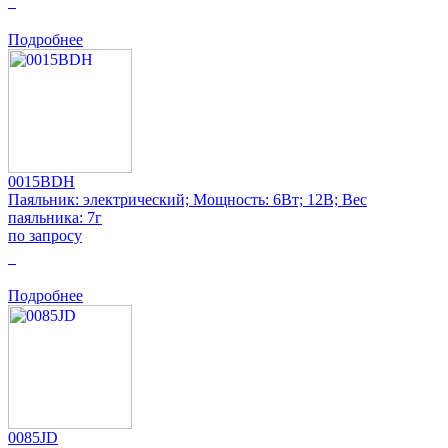
0
Подробнее
0015BDH
Паяльник: электрический; Мощность: 6Вт; 12В; Вес
паяльника: 7г
по запросу
0
Подробнее
0085JD