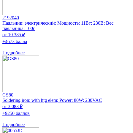
2192040
Паяльник: электрический; Мощность: 11Вт; 230В; Вес
паяльника: 100г
от 10 385 ₽
+4673 балла
Подробнее
GS80
Soldering iron: with htg elem; Power: 80W; 230VAC
от 3 083 ₽
+9250 баллов
Подробнее