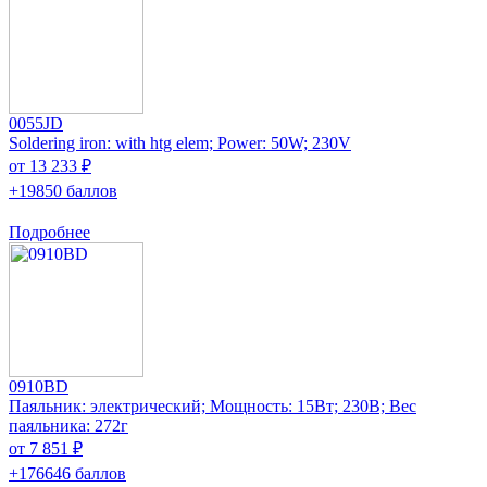
0055JD
Soldering iron: with htg elem; Power: 50W; 230V
от 13 233 ₽
+19850 баллов
Подробнее
0910BD
Паяльник: электрический; Мощность: 15Вт; 230В; Вес
паяльника: 272г
от 7 851 ₽
+176646 баллов