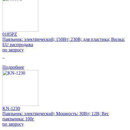
0185PZ
Паяльник: электрический; 150Вт; 230В; для пластика; Вилка:
EU распродажа
по запросу
0
Подробнее
KN-1230
Паяльник: электрический; Мощность: 30Вт; 12В; Вес
паяльника: 100г
по запросу