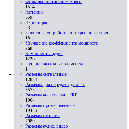
Фильтры противопомеховые
1514
Антенны
559
Варисторы
2315
Защитные устройства от перенапряжения
181
Улучшение коэффициента мощности
268
Компоненты аудио
1226
Прочие пассивные элементы
1
Разъeмы сигнальные
12884
Разъeмы для передачи данных
5573
Разъeмы коаксиальные/RF
1064
Разъeмы промышленные
19455
Разъeмы питания
7989
Разъeмы аудио, видео