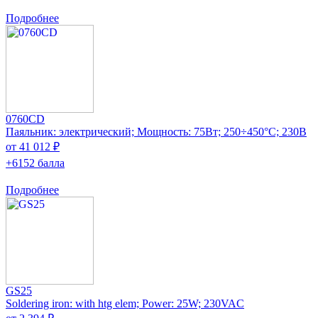
Подробнее
0760CD
Паяльник: электрический; Мощность: 75Вт; 250÷450°C; 230В
от 41 012 ₽
+6152 балла
Подробнее
GS25
Soldering iron: with htg elem; Power: 25W; 230VAC