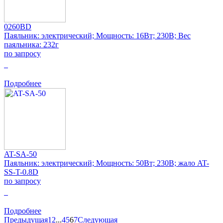
0260BD
Паяльник: электрический; Мощность: 16Вт; 230В; Вес
паяльника: 232г
по запросу
0
Подробнее
AT-SA-50
Паяльник: электрический; Мощность: 50Вт; 230В; жало AT-
SS-T-0.8D
по запросу
0
Подробнее
Предыдущая
1
2
...
4
5
6
7
Следующая