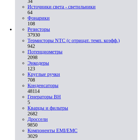
34
Источники света - светильники
64
Фонарики
108
Резисторы
37930
Термисторы NTC (с отрицат. темп. коэфф.)
942
Потенциометры
2098
Энкодеры
123
Круглые ручки
708
Конденсаторы
48114
Генераторы ВН
5
Кварцы и фильтры
2682
Дроссели
9850
Компоненты EMI/EMC
3029