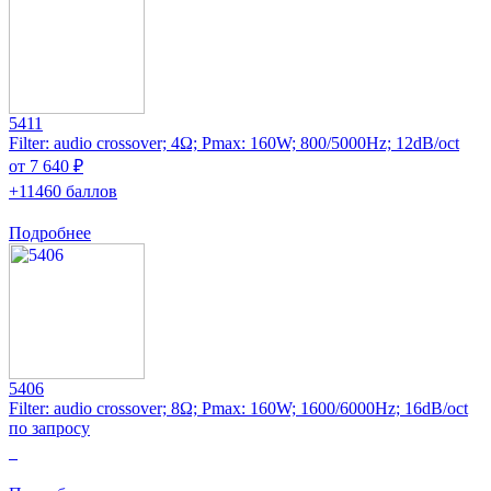
5411
Filter: audio crossover; 4Ω; Pmax: 160W; 800/5000Hz; 12dB/oct
от 7 640 ₽
+11460 баллов
Подробнее
5406
Filter: audio crossover; 8Ω; Pmax: 160W; 1600/6000Hz; 16dB/oct
по запросу
0