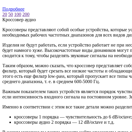
Подробнее
20
50
100
200
Кроссовер аудио
Кроссоверы представляют собой особые устройства, которые ус
необходимых рабочих частотных диапазонов для всех видов дин
Изделия не будут работать, если устройство работает не при н
будет намного хуже. Высокочастотные виды динамиков могут пр
сводится к тому, чтобы разделять звуковые сигналы на необхо
Таким образом, можно сказать, что кроссовер представляет соб
фильтр, который будет срезать все низкие частоты и обладающи
этого есть еще фильтр low-pass, который пропускает все типы 
среднего диапазона, т. е. в среднем 600-5000 Гц.
Важным показателем таких устройств является порядок чувств
если интенсивность входного сигнала на постоянном уровне. Зна
Именно в соответствии с этим все такие детали можно разделит
кроссоверы 1 порядка — чувствительность до 6 dB/octave
кроссоверы аудио 2 порядка — 12 dB/octave и т.д.