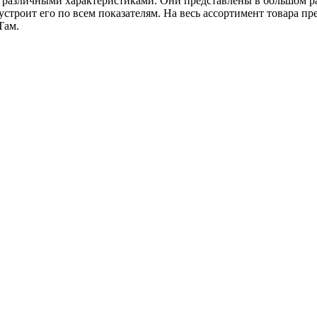
с различными характеристиками. Они представлены в большом р
 устроит его по всем показателям. На весь ассортимент товара п
Там.