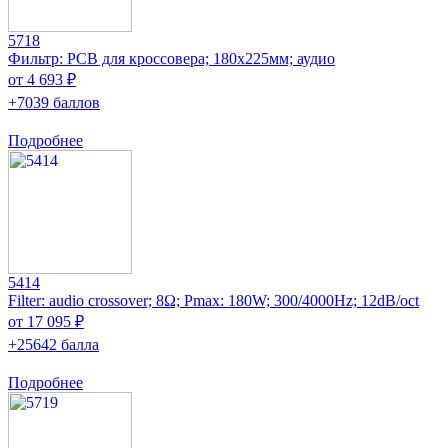
5718
Фильтр: PCB для кроссовера; 180x225мм; аудио
от 4 693 ₽
+7039 баллов
Подробнее
5414
Filter: audio crossover; 8Ω; Pmax: 180W; 300/4000Hz; 12dB/oct
от 17 095 ₽
+25642 балла
Подробнее