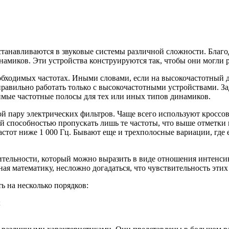
танавливаются в звуковые системы различной сложности. Благод
амиков. Эти устройства конструируются так, чтобы они могли р
еобходимых частотах. Иными словами, если на высокочастотный ди
авильно работать только с высокочастотными устройствами. Зад
димые частотные полосы для тех или иных типов динамиков.
ой пару электрических фильтров. Чаще всего используют кроссов
й способностью пропускать лишь те частоты, что выше отметки в
частот ниже 1 000 Гц. Бывают еще и трехполосные вариации, где 
ительности, который можно выразить в виде отношения интенсив
я математику, несложно догадаться, что чувствительность этих д
ь на несколько порядков:
;