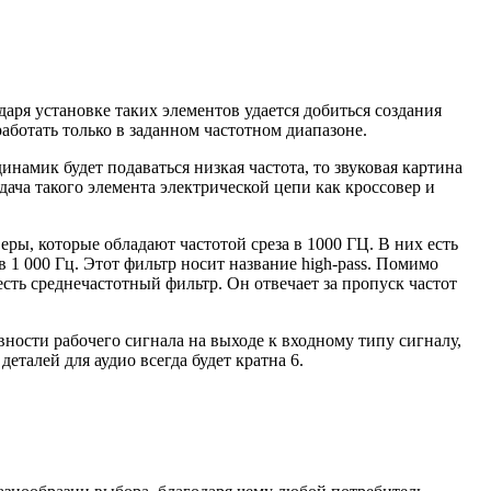
аря установке таких элементов удается добиться создания
аботать только в заданном частотном диапазоне.
намик будет подаваться низкая частота, то звуковая картина
ача такого элемента электрической цепи как кроссовер и
еры, которые обладают частотой среза в 1000 ГЦ. В них есть
 1 000 Гц. Этот фильтр носит название high-pass. Помимо
есть среднечастотный фильтр. Он отвечает за пропуск частот
ности рабочего сигнала на выходе к входному типу сигналу,
еталей для аудио всегда будет кратна 6.