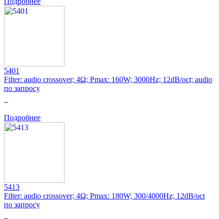
Подробнее
5401
Filter: audio crossover; 4Ω; Pmax: 160W; 3000Hz; 12dB/oct; audio
по запросу
0
Подробнее
5413
Filter: audio crossover; 4Ω; Pmax: 180W; 300/4000Hz; 12dB/oct
по запросу
0