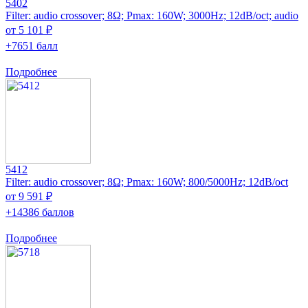
5402
Filter: audio crossover; 8Ω; Pmax: 160W; 3000Hz; 12dB/oct; audio
от 5 101 ₽
+7651 балл
Подробнее
5412
Filter: audio crossover; 8Ω; Pmax: 160W; 800/5000Hz; 12dB/oct
от 9 591 ₽
+14386 баллов
Подробнее