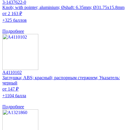
3-1437622-0
Knob; with pointer; aluminium; Øshaft: 6.35mm; Ø31.75x15.8mm
от 2 163 ₽
+325 баллов
Подробнее
A4110102
Заглушка; ABS; красный; распорным стержнем; Указатель:
черный
от 147 ₽
+1104 балла
Подробнее