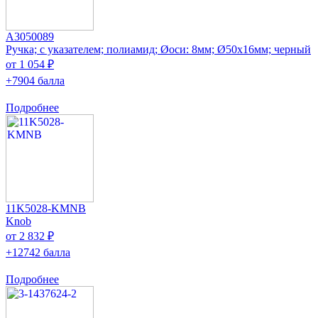
A3050089
Ручка; с указателем; полиамид; Øоси: 8мм; Ø50x16мм; черный
от 1 054 ₽
+7904 балла
Подробнее
11K5028-KMNB
Knob
от 2 832 ₽
+12742 балла
Подробнее