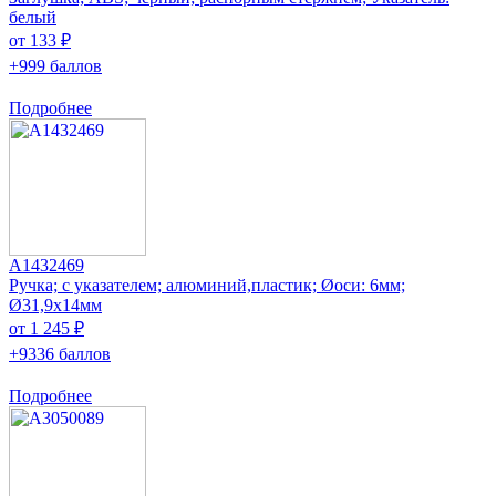
белый
от 133 ₽
+999 баллов
Подробнее
A1432469
Ручка; с указателем; алюминий,пластик; Øоси: 6мм;
Ø31,9x14мм
от 1 245 ₽
+9336 баллов
Подробнее