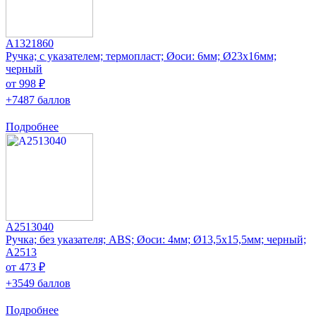
A1321860
Ручка; с указателем; термопласт; Øоси: 6мм; Ø23x16мм;
черный
от 998 ₽
+7487 баллов
Подробнее
A2513040
Ручка; без указателя; ABS; Øоси: 4мм; Ø13,5x15,5мм; черный;
A2513
от 473 ₽
+3549 баллов
Подробнее