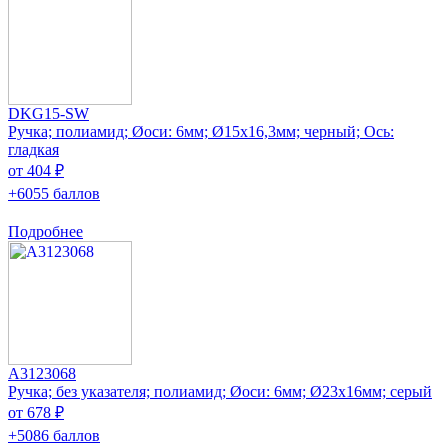
DKG15-SW
Ручка; полиамид; Øоси: 6мм; Ø15x16,3мм; черный; Ось:
гладкая
от 404 ₽
+6055 баллов
Подробнее
A3123068
Ручка; без указателя; полиамид; Øоси: 6мм; Ø23x16мм; серый
от 678 ₽
+5086 баллов