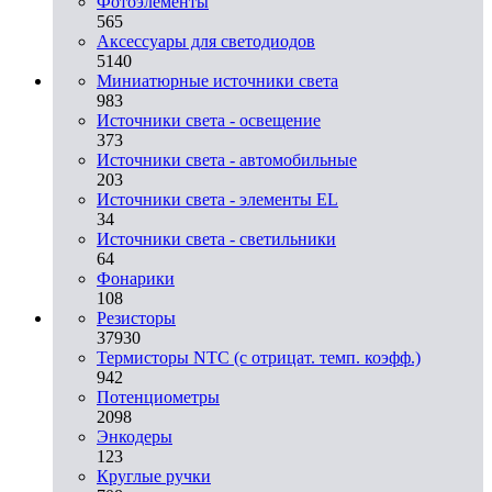
Фотоэлементы
565
Аксессуары для светодиодов
5140
Миниатюрные источники света
983
Источники света - освещение
373
Источники света - автомобильные
203
Источники света - элементы EL
34
Источники света - светильники
64
Фонарики
108
Резисторы
37930
Термисторы NTC (с отрицат. темп. коэфф.)
942
Потенциометры
2098
Энкодеры
123
Круглые ручки