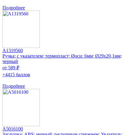
Подробнее
A1319560
Ручка; с указателем; термопласт; Øоси: 6мм; Ø29x20,1мм;
черный
от 589 ₽
+4415 баллов
Подробнее
A5016100
Заглушка; ABS; черный; распорным стержнем; Указатель: