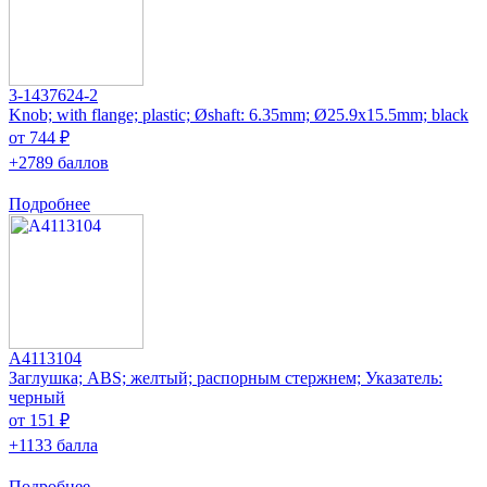
3-1437624-2
Knob; with flange; plastic; Øshaft: 6.35mm; Ø25.9x15.5mm; black
от 744 ₽
+2789 баллов
Подробнее
A4113104
Заглушка; ABS; желтый; распорным стержнем; Указатель:
черный
от 151 ₽
+1133 балла
Подробнее