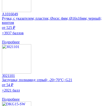
A1016049
Ручка; с указателем; пластик; Øоси: 4мм; Ø16x16мм; черный;
винтом
от 525 ₽
+3937 баллов
Подробнее
3021101
Заглушка; полиамид; серый; -20÷70°C; G21
от 54 ₽
+2021 балл
Подробнее