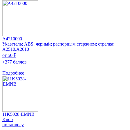
A4210000
Указатель; ABS; черный; распорным стержнем; стрелка;
A2510,A2610
от 50 ₽
+377 баллов
Подробнее
11K5028-EMNB
Knob
по запросу