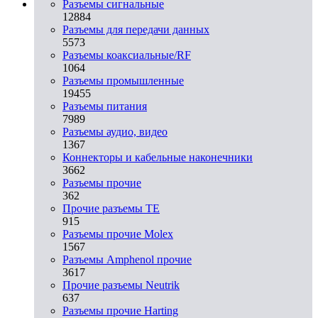
Разъeмы сигнальные
12884
Разъeмы для передачи данных
5573
Разъeмы коаксиальные/RF
1064
Разъeмы промышленные
19455
Разъeмы питания
7989
Разъeмы аудио, видео
1367
Коннекторы и кабельные наконечники
3662
Разъeмы прочие
362
Прочие разъемы TE
915
Разъемы прочие Molex
1567
Разъемы Amphenol прочие
3617
Прочие разъемы Neutrik
637
Разъемы прочие Harting