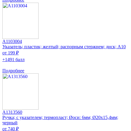
A1103004
Указатель; пластик; желтый; распорным стержнем; диск; A10
от 199 ₽
+1491 балл
Подробнее
A1313560
Ручка; с указателем; термопласт; Øоси: 6мм; Ø20x15,4мм;
черный
от 740 ₽