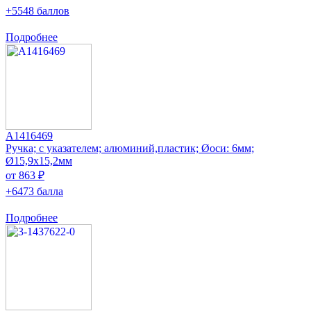
+5548 баллов
Подробнее
A1416469
Ручка; с указателем; алюминий,пластик; Øоси: 6мм;
Ø15,9x15,2мм
от 863 ₽
+6473 балла
Подробнее