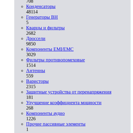
708
Конденсаторы
48114
Генераторы ВН
5
Кварцы и фильтры
2682
Дроссели
9850
Компоненты EMI/EMC
3029
Фильтры противопомеховые
1514
Антенны
559
Варисторы
2315
Защитные устройства от перенапряжения
181
Улучшение коэффициента мощности
268
Компоненты аудио
1226
Прочие пассивные элементы
1