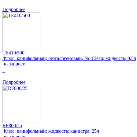
Подробнее
TE410/500
Флюс: канифольный; безгалогеновый, No Clean; жидкость; 0,5л
по запросу
0
Подробнее
RF800/25
Флюс: канифольный; жидкость; канистра; 25л
по запросу