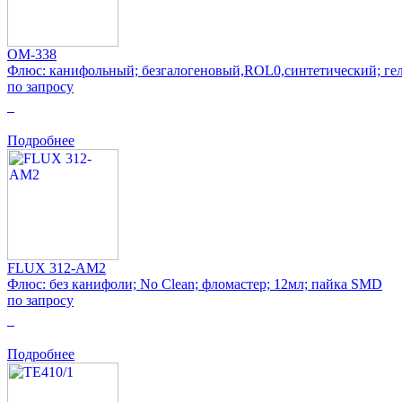
OM-338
Флюс: канифольный; безгалогеновый,ROL0,синтетический; гел
по запросу
0
Подробнее
FLUX 312-AM2
Флюс: без канифоли; No Clean; фломастер; 12мл; пайка SMD
по запросу
0
Подробнее