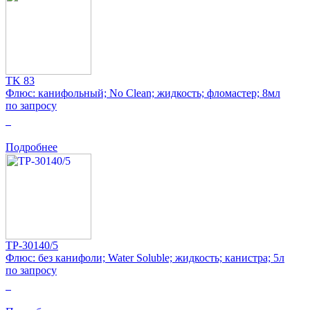
TK 83
Флюс: канифольный; No Clean; жидкость; фломастер; 8мл
по запросу
0
Подробнее
TP-30140/5
Флюс: без канифоли; Water Soluble; жидкость; канистра; 5л
по запросу
0