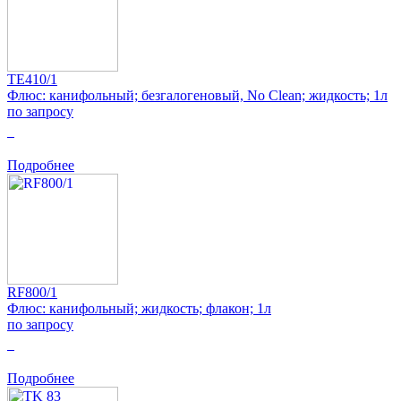
TE410/1
Флюс: канифольный; безгалогеновый, No Clean; жидкость; 1л
по запросу
0
Подробнее
RF800/1
Флюс: канифольный; жидкость; флакон; 1л
по запросу
0
Подробнее