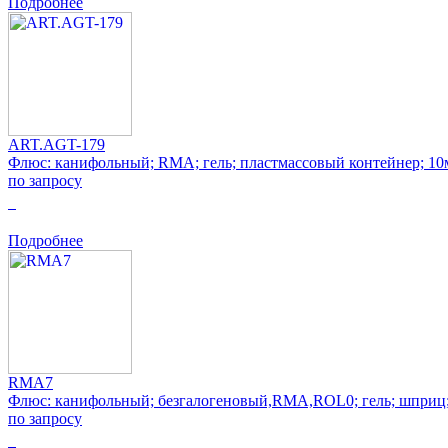
Подробнее
ART.AGT-179
Флюс: канифольный; RMA; гель; пластмассовый контейнер; 10
по запросу
0
Подробнее
RMA7
Флюс: канифольный; безгалогеновый,RMA,ROL0; гель; шприц
по запросу
0