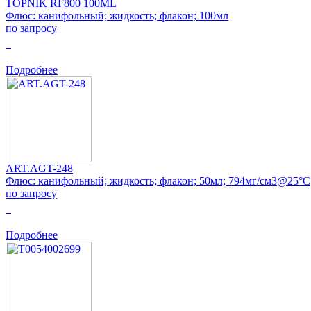
TOPNIK RF800 100ML
Флюс: канифольный; жидкость; флакон; 100мл
по запросу
0
Подробнее
ART.AGT-248
Флюс: канифольный; жидкость; флакон; 50мл; 794мг/см3@25°C
по запросу
0
Подробнее