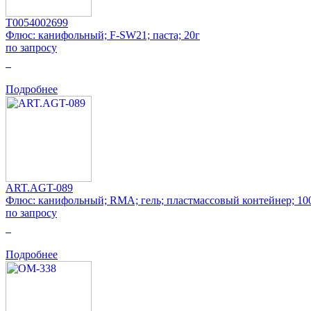
T0054002699
Флюс: канифольный; F-SW21; паста; 20г
по запросу
0
Подробнее
ART.AGT-089
Флюс: канифольный; RMA; гель; пластмассовый контейнер; 10
по запросу
0
Подробнее