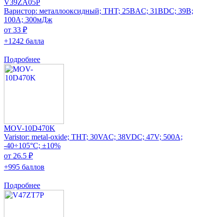
V39ZA05P
Варистор: металлооксидный; THT; 25ВAC; 31ВDC; 39В;
100А; 300мДж
от 33 ₽
+1242 балла
Подробнее
MOV-10D470K
Varistor: metal-oxide; THT; 30VAC; 38VDC; 47V; 500A;
-40÷105°C; ±10%
от 26.5 ₽
+995 баллов
Подробнее