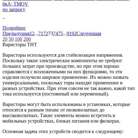
6кА; TMOV
по запросу
0
Подробнее
Предыдущая
1
2
...
71
72
73
74
75
...
91
92
Следующая
20
50
100
200
Варисторы THT
Варисторы используются для стабилизации напряжения.
Поскольку такие электрические компоненты не требуют
больших затрат при производстве, но при этом хорошо
справляются с возложенными на них функциями, то эти
изделия получили широкое применение. Их можно назвать
универсальными, поскольку торы находят применение в
разных устройствах. При этом совсем не так важно, какой тип
тока используется (постоянный или переменный).
Варисторы могут быть использованы в установках, которые
относятся к разным типам: от низковольтных до
высоковольтных. Такие элементы можно встретить в
мобильных устройствах, блоках питания или фильтрах.
Основная задача этих устройств сводится к следующему: