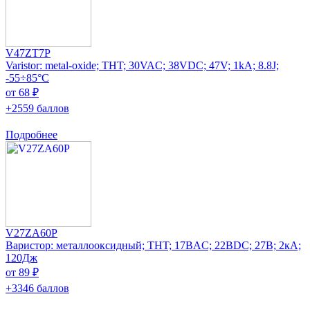
V47ZT7P
Varistor: metal-oxide; THT; 30VAC; 38VDC; 47V; 1kA; 8.8J;
-55÷85°C
от 68 ₽
+2559 баллов
Подробнее
V27ZA60P
Варистор: металлооксидный; THT; 17ВAC; 22ВDC; 27В; 2кА;
120Дж
от 89 ₽
+3346 баллов