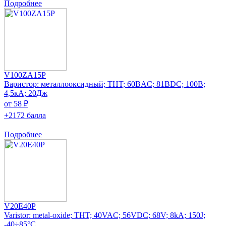
Подробнее
V100ZA15P
Варистор: металлооксидный; THT; 60ВAC; 81ВDC; 100В;
4,5кА; 20Дж
от 58 ₽
+2172 балла
Подробнее
V20E40P
Varistor: metal-oxide; THT; 40VAC; 56VDC; 68V; 8kA; 150J;
-40÷85°C