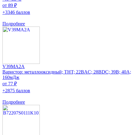
от 89 ₽
+3346 баллов
Подробнее
V39MA2A
Варистор: металлооксидный; THT; 22ВAC; 28ВDC; 39В; 40А;
160мДж
от 77 ₽
+2875 баллов
Подробнее