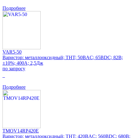
Подробнее
VAR5-50
Варистор: металлооксидный; THT; 50ВAC; 65ВDC; 82В;
±10%; 400А; 2,5Дж
по запросу
0
Подробнее
TMOV14RP420E
Варистор: металлооксидный; THT; 420ВAC; 560ВDC; 680В;