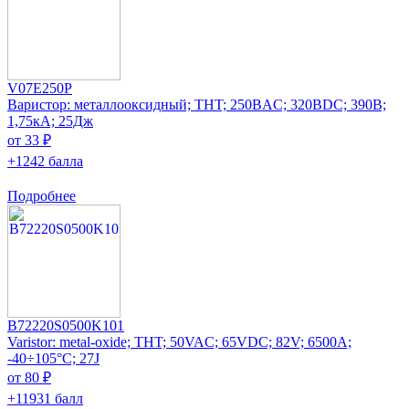
V07E250P
Варистор: металлооксидный; THT; 250ВAC; 320ВDC; 390В;
1,75кА; 25Дж
от 33 ₽
+1242 балла
Подробнее
B72220S0500K101
Varistor: metal-oxide; THT; 50VAC; 65VDC; 82V; 6500A;
-40÷105°C; 27J
от 80 ₽
+11931 балл