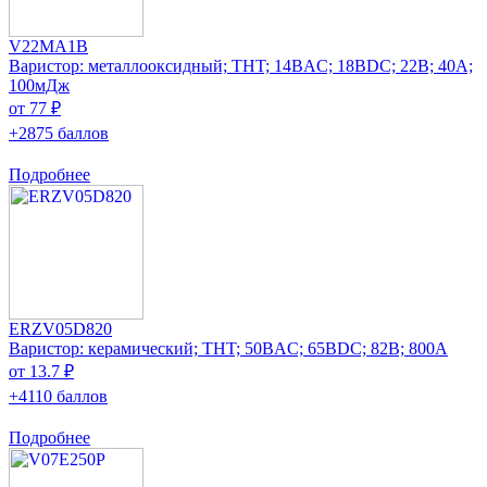
V22MA1B
Варистор: металлооксидный; THT; 14ВAC; 18ВDC; 22В; 40А;
100мДж
от 77 ₽
+2875 баллов
Подробнее
ERZV05D820
Варистор: керамический; THT; 50ВAC; 65ВDC; 82В; 800А
от 13.7 ₽
+4110 баллов
Подробнее