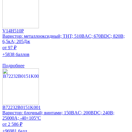
V14H510P
Варистор: металлооксидный; THT; 510ВAC; 670ВDC; 820В;
6,5кА; 205Дж
от 97 ₽
+5838 баллов
Подробнее
B72232B0151K001
Варистор: блочный; винтами; 150ВAC; 200ВDC; 240В;
25000А; -40÷105°C
от 2 586 ₽
+96981 балл