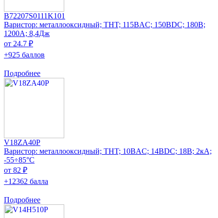
B72207S0111K101
Варистор: металлооксидный; THT; 115ВAC; 150ВDC; 180В;
1200А; 8,4Дж
от 24.7 ₽
+925 баллов
Подробнее
V18ZA40P
Варистор: металлооксидный; THT; 10ВAC; 14ВDC; 18В; 2кА;
-55÷85°C
от 82 ₽
+12362 балла
Подробнее