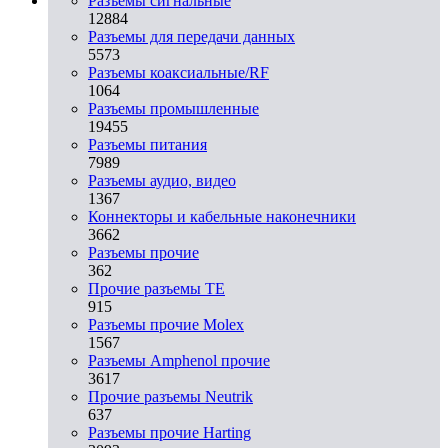
Разъeмы сигнальные
12884
Разъeмы для передачи данных
5573
Разъeмы коаксиальные/RF
1064
Разъeмы промышленные
19455
Разъeмы питания
7989
Разъeмы аудио, видео
1367
Коннекторы и кабельные наконечники
3662
Разъeмы прочие
362
Прочие разъемы TE
915
Разъемы прочие Molex
1567
Разъемы Amphenol прочие
3617
Прочие разъемы Neutrik
637
Разъемы прочие Harting