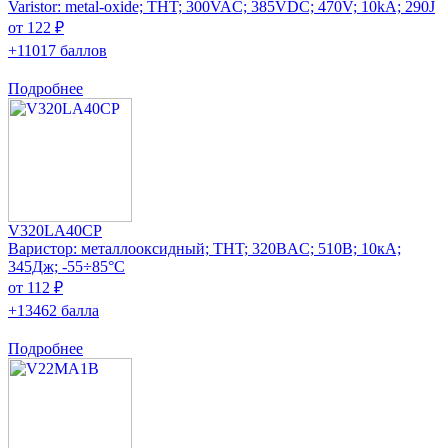
Varistor: metal-oxide; THT; 300VAC; 385VDC; 470V; 10kA; 290J
от 122 ₽
+11017 баллов
Подробнее
V320LA40CP
Варистор: металлооксидный; THT; 320ВAC; 510В; 10кА;
345Дж; -55÷85°C
от 112 ₽
+13462 балла
Подробнее