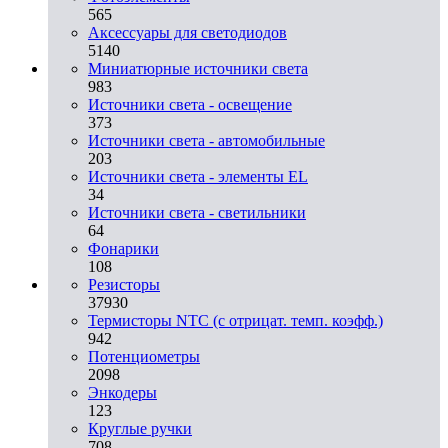
565
Аксессуары для светодиодов
5140
Миниатюрные источники света
983
Источники света - освещение
373
Источники света - автомобильные
203
Источники света - элементы EL
34
Источники света - светильники
64
Фонарики
108
Резисторы
37930
Термисторы NTC (с отрицат. темп. коэфф.)
942
Потенциометры
2098
Энкодеры
123
Круглые ручки
708