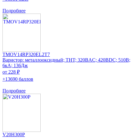
Подробнее
TMOV14RP320EL2T7
Варистор: металлооксидный; THT; 320ВAC; 420ВDC; 510В;
6кА; 136Дж
от 228 ₽
+13690 баллов
Подробнее
V20H300P