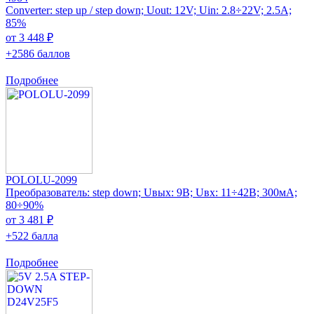
Converter: step up / step down; Uout: 12V; Uin: 2.8÷22V; 2.5A;
85%
от 3 448 ₽
+2586 баллов
Подробнее
POLOLU-2099
Преобразователь: step down; Uвых: 9В; Uвх: 11÷42В; 300мА;
80÷90%
от 3 481 ₽
+522 балла
Подробнее