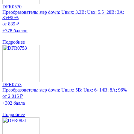
DFR0570
Преобразователь: step down; Uвых: 3,3В; Uвх: 5,5÷28В; 3А;
85÷90%
от 839 ₽
+378 баллов
Подробнее
DFR0753
Преобразователь: step down; Uвых: 5В; Uвх: 6÷14В; 8А; 96%
от 2 015 ₽
+302 балла
Подробнее