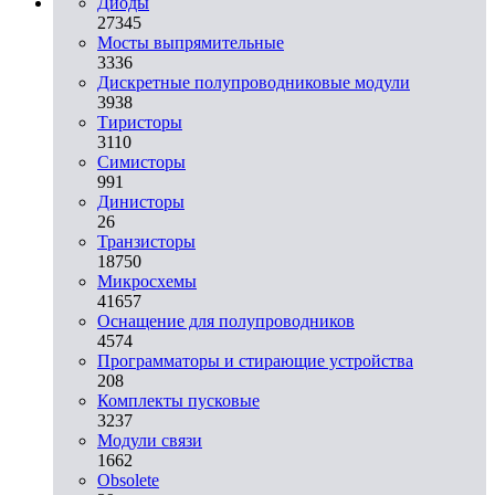
Диоды
27345
Мосты выпрямительные
3336
Дискретные полупроводниковые модули
3938
Тиристоры
3110
Симисторы
991
Динисторы
26
Транзисторы
18750
Микросхемы
41657
Оснащение для полупроводников
4574
Программаторы и стирающие устройства
208
Комплекты пусковые
3237
Модули связи
1662
Obsolete