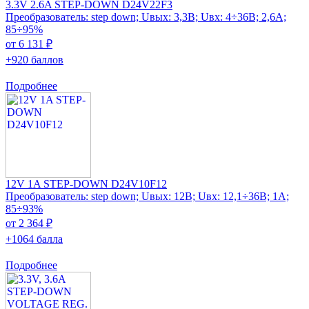
3.3V 2.6A STEP-DOWN D24V22F3
Преобразователь: step down; Uвых: 3,3В; Uвх: 4÷36В; 2,6А;
85÷95%
от 6 131 ₽
+920 баллов
Подробнее
12V 1A STEP-DOWN D24V10F12
Преобразователь: step down; Uвых: 12В; Uвх: 12,1÷36В; 1А;
85÷93%
от 2 364 ₽
+1064 балла
Подробнее