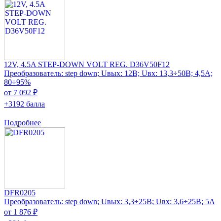
12V, 4.5A STEP-DOWN VOLT REG. D36V50F12
Преобразователь: step down; Uвых: 12В; Uвх: 13,3÷50В; 4,5А;
80÷95%
от 7 092 ₽
+3192 балла
Подробнее
DFR0205
Преобразователь: step down; Uвых: 3,3÷25В; Uвх: 3,6÷25В; 5А
от 1 876 ₽