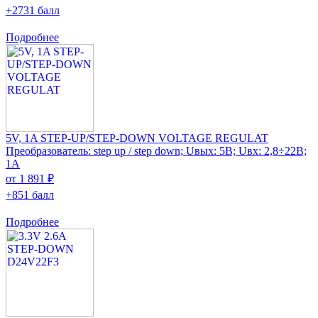
+2731 балл
Подробнее
5V, 1A STEP-UP/STEP-DOWN VOLTAGE REGULAT
Преобразователь: step up / step down; Uвых: 5В; Uвх: 2,8÷22В;
1А
от 1 891 ₽
+851 балл
Подробнее