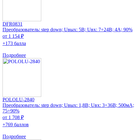
DFR0831
Преобразователь: step down; Uвых: 5В; Uвх: 7÷24В; 4А; 90%
от 1 154 ₽
+173 балла
Подробнее
POLOLU-2840
Преобразователь: step down; Uвых: 1,8В; Uвх: 3÷36В; 500мА;
75÷90%
от 1 708 ₽
+769 баллов
Подробнее