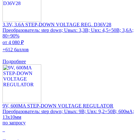
3.3V, 3.6A STEP-DOWN VOLTAGE REG. D36V28
Преобразователь: step down; Uвых: 3,3В; Uвх: 4,5÷50В; 3,6А;
80÷90%
от 4 080 ₽
+612 баллов
Подробнее
9V, 600MA STEP-DOWN VOLTAGE REGULATOR
Преобразователь: step down; Uвых: 9В; Uвх: 9,2÷50В; 600мА;
13x10мм
по запросу
0