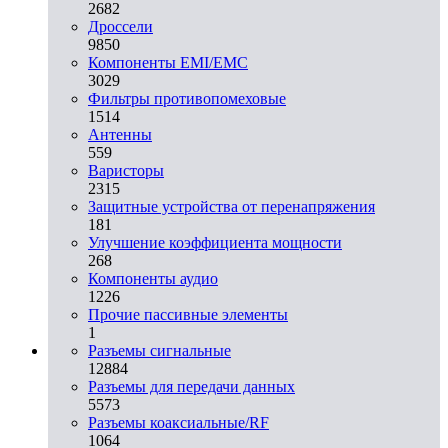
2682
Дроссели
9850
Компоненты EMI/EMC
3029
Фильтры противопомеховые
1514
Антенны
559
Варисторы
2315
Защитные устройства от перенапряжения
181
Улучшение коэффициента мощности
268
Компоненты аудио
1226
Прочие пассивные элементы
1
Разъeмы сигнальные
12884
Разъeмы для передачи данных
5573
Разъeмы коаксиальные/RF
1064