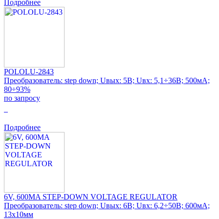
Подробнее
POLOLU-2843
Преобразователь: step down; Uвых: 5В; Uвх: 5,1÷36В; 500мА;
80÷93%
по запросу
0
Подробнее
6V, 600MA STEP-DOWN VOLTAGE REGULATOR
Преобразователь: step down; Uвых: 6В; Uвх: 6,2÷50В; 600мА;
13x10мм