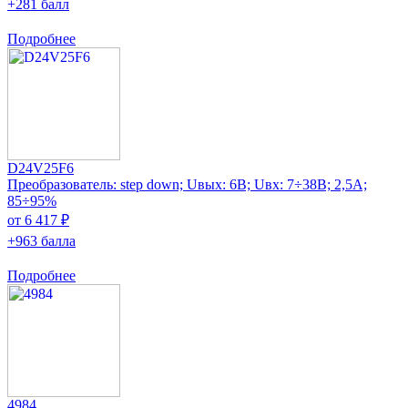
+281 балл
Подробнее
D24V25F6
Преобразователь: step down; Uвых: 6В; Uвх: 7÷38В; 2,5А;
85÷95%
от 6 417 ₽
+963 балла
Подробнее
4984