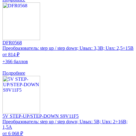
DFR0568
Преобразователь: step up / step down; Uвых: 3,3В; Uвх: 2,5÷15В
от 814 ₽
+366 баллов
Подробнее
5V STEP-UP/STEP-DOWN S9V11F5
Преобразователь: step up / step down; Uвых: 5В; Uвх: 2÷16В;
1,5А
от 6 068 ₽