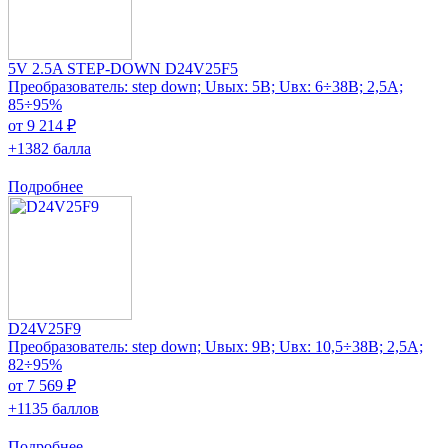
5V 2.5A STEP-DOWN D24V25F5
Преобразователь: step down; Uвых: 5В; Uвх: 6÷38В; 2,5А;
85÷95%
от 9 214 ₽
+1382 балла
Подробнее
D24V25F9
Преобразователь: step down; Uвых: 9В; Uвх: 10,5÷38В; 2,5А;
82÷95%
от 7 569 ₽
+1135 баллов
Подробнее