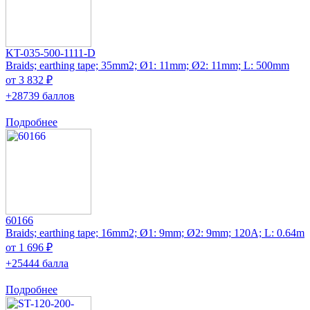
KT-035-500-1111-D
Braids; earthing tape; 35mm2; Ø1: 11mm; Ø2: 11mm; L: 500mm
от 3 832 ₽
+28739 баллов
Подробнее
60166
Braids; earthing tape; 16mm2; Ø1: 9mm; Ø2: 9mm; 120A; L: 0.64m
от 1 696 ₽
+25444 балла
Подробнее