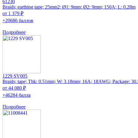
61230
Braids; earthing tape; 25mm2; Ø1: 9mm; Ø2: 9mm; 150A; L: 0.28m
от 1 379 ₽
+20686 баллов
Подробнее
1229 SV005
Braids; tape; Thk: 0.51mm; W: 3.18mm; 16A; 18AWG; Package: 30
от 44 080 ₽
+46284 балла
Подробнее