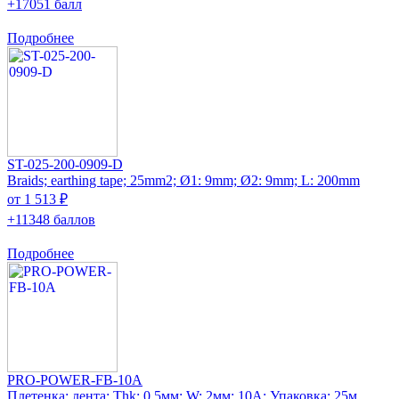
+17051 балл
Подробнее
ST-025-200-0909-D
Braids; earthing tape; 25mm2; Ø1: 9mm; Ø2: 9mm; L: 200mm
от 1 513 ₽
+11348 баллов
Подробнее
PRO-POWER-FB-10A
Плетенка; лента; Thk: 0,5мм; W: 2мм; 10А; Упаковка: 25м