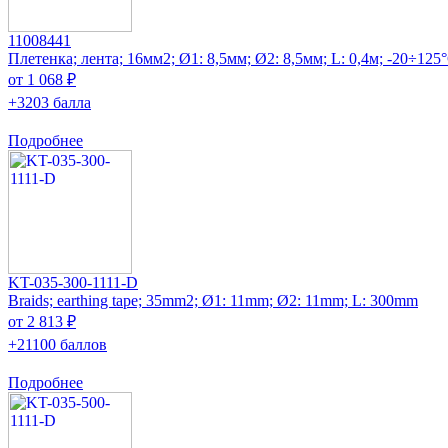
11008441
Плетенка; лента; 16мм2; Ø1: 8,5мм; Ø2: 8,5мм; L: 0,4м; -20÷125
от 1 068 ₽
+3203 балла
Подробнее
KT-035-300-1111-D
Braids; earthing tape; 35mm2; Ø1: 11mm; Ø2: 11mm; L: 300mm
от 2 813 ₽
+21100 баллов
Подробнее