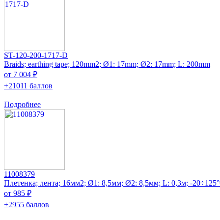
ST-120-200-1717-D
Braids; earthing tape; 120mm2; Ø1: 17mm; Ø2: 17mm; L: 200mm
от 7 004 ₽
+21011 баллов
Подробнее
11008379
Плетенка; лента; 16мм2; Ø1: 8,5мм; Ø2: 8,5мм; L: 0,3м; -20÷125
от 985 ₽
+2955 баллов