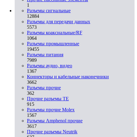
1
Разъeмы сигнальные
12884
Разъeмы для передачи данных
5573
Разъeмы коаксиальные/RF
1064
Разъeмы промышленные
19455
Разъeмы питания
7989
Разъeмы аудио, видео
1367
Коннекторы и кабельные наконечники
3662
Разъeмы прочие
362
Прочие разъемы TE
915
Разъемы прочие Molex
1567
Разъемы Amphenol прочие
3617
Прочие разъемы Neutrik