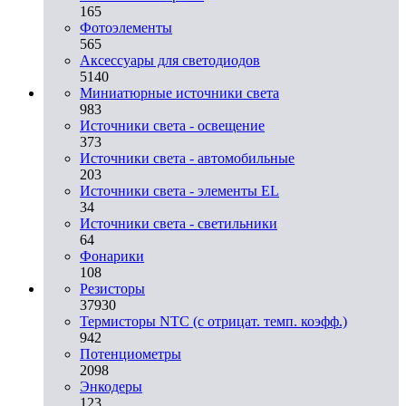
165
Фотоэлементы
565
Аксессуары для светодиодов
5140
Миниатюрные источники света
983
Источники света - освещение
373
Источники света - автомобильные
203
Источники света - элементы EL
34
Источники света - светильники
64
Фонарики
108
Резисторы
37930
Термисторы NTC (с отрицат. темп. коэфф.)
942
Потенциометры
2098
Энкодеры
123