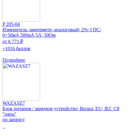
P 205-04
Измеритель: амперметр; аналоговый; 2%; I DC:
0÷50мА,500мА,5А; 50Ом
от 6 771 ₽
+1016 баллов
Подробнее
WAZASZ7
Блок питания / зарядное устройство; Вилка: EU; IEC C8
"папа"
по запросу
0