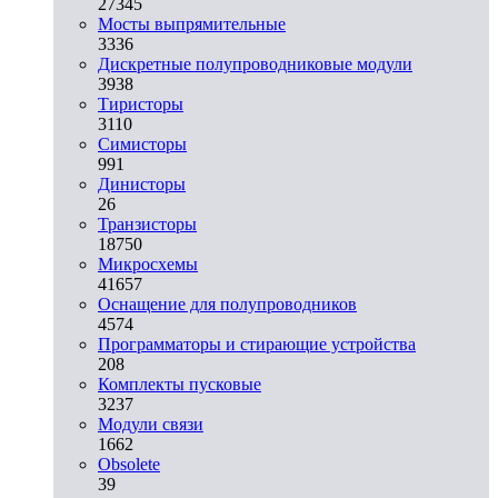
27345
Мосты выпрямительные
3336
Дискретные полупроводниковые модули
3938
Тиристоры
3110
Симисторы
991
Динисторы
26
Транзисторы
18750
Микросхемы
41657
Оснащение для полупроводников
4574
Программаторы и стирающие устройства
208
Комплекты пусковые
3237
Модули связи
1662
Obsolete
39