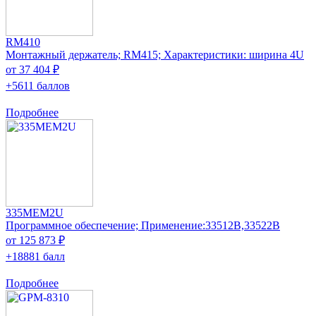
RM410
Монтажный держатель; RM415; Характеристики: ширина 4U
от 37 404 ₽
+5611 баллов
Подробнее
335MEM2U
Программное обеспечение; Применение:33512B,33522B
от 125 873 ₽
+18881 балл
Подробнее