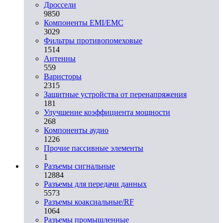
Дроссели
9850
Компоненты EMI/EMC
3029
Фильтры противопомеховые
1514
Антенны
559
Варисторы
2315
Защитные устройства от перенапряжения
181
Улучшение коэффициента мощности
268
Компоненты аудио
1226
Прочие пассивные элементы
1
Разъeмы сигнальные
12884
Разъeмы для передачи данных
5573
Разъeмы коаксиальные/RF
1064
Разъeмы промышленные