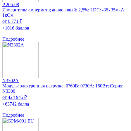
P 205-08
Измеритель: амперметр; аналоговый; 2,5%; I DC: -35÷35мкА;
1кОм
от 6 771 ₽
+1016 баллов
Подробнее
N3302A
Модуль: электронная нагрузка; 0?60В; 0?30А; 150Вт; Серия:
N3300
от 424 945 ₽
+63742 балла
Подробнее