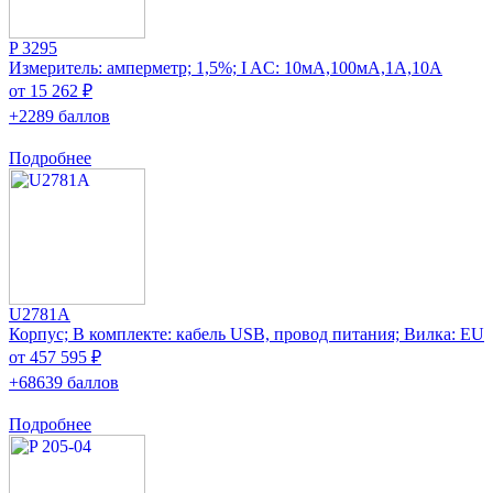
P 3295
Измеритель: амперметр; 1,5%; I AC: 10мА,100мА,1А,10А
от 15 262 ₽
+2289 баллов
Подробнее
U2781A
Корпус; В комплекте: кабель USB, провод питания; Вилка: EU
от 457 595 ₽
+68639 баллов
Подробнее