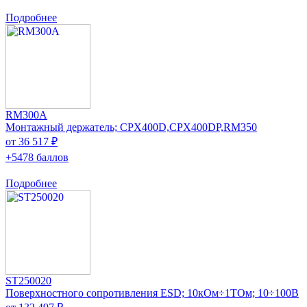
Подробнее
RM300A
Монтажный держатель; CPX400D,CPX400DP,RM350
от 36 517 ₽
+5478 баллов
Подробнее
ST250020
Поверхностного сопротивления ESD; 10кОм÷1TОм; 10÷100В