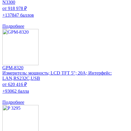
N3300
от 918 978 ₽
+137847 баллов
Подробнее
GPM-8320
Измеритель: мощность; LCD TFT 5"; 20А; Интерфейс:
LAN,RS232C,USB
от 620 416 ₽
+93062 балла
Подробнее