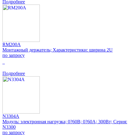
Подробнее
RM200A
Монтажный держатель; Характеристики: ширина 2U
по запросу
0
Подробнее
N3304A
Модуль: электронная нагрузка; 0?60В; 0?60А; 300Вт; Серия:
N3300
по запросу