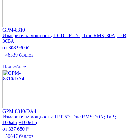
GPM-8310
Измеритель: мощность; LCD TFT 5"; True RMS; 30А; 1кВ;
30ВА
от 308 930 ₽
+46339 баллов
Подробнее
GPM-8310/DA4
Измеритель: мощность; TFT 5"; True RMS; 30А; 1кВ;
100мГц÷100кГц
от 337 650 ₽
+50647 баллов