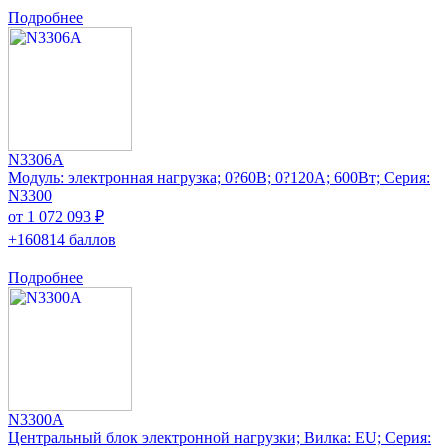
Подробнее
N3306A
Модуль: электронная нагрузка; 0?60В; 0?120А; 600Вт; Серия:
N3300
от 1 072 093 ₽
+160814 баллов
Подробнее
N3300A
Центральный блок электронной нагрузки; Вилка: EU; Серия: