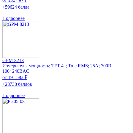
от 132 497 ₽
+59624 балла
Подробнее
GPM-8213
Измеритель: мощность; TFT 4"; True RMS; 25А; 700В;
100÷240ВAC
от 191 583 ₽
+28738 баллов
Подробнее