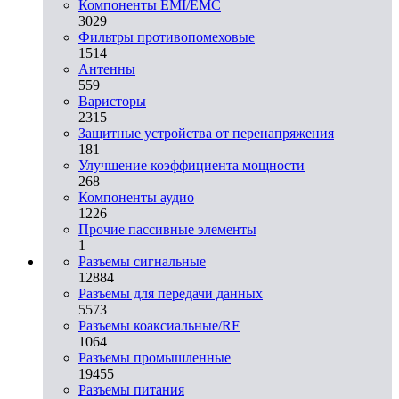
Компоненты EMI/EMC
3029
Фильтры противопомеховые
1514
Антенны
559
Варисторы
2315
Защитные устройства от перенапряжения
181
Улучшение коэффициента мощности
268
Компоненты аудио
1226
Прочие пассивные элементы
1
Разъeмы сигнальные
12884
Разъeмы для передачи данных
5573
Разъeмы коаксиальные/RF
1064
Разъeмы промышленные
19455
Разъeмы питания