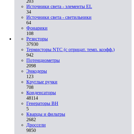
203
Источники света - элементы EL
34
Источники света - светильники
64
Фонарики
108
Резисторы
37930
Термисторы NTC (с отрицат. темп. коэфф.)
942
Потенциометры
2098
Энкодеры
123
Круглые ручки
708
Конденсаторы
48114
Генераторы ВН
5
Кварцы и фильтры
2682
Дроссели
9850