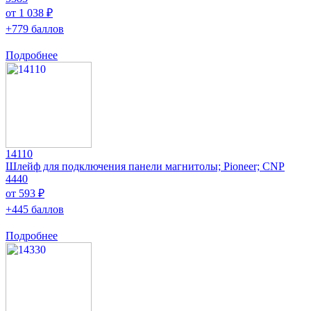
от 1 038 ₽
+779 баллов
Подробнее
14110
Шлейф для подключения панели магнитолы; Pioneer; CNP
4440
от 593 ₽
+445 баллов
Подробнее