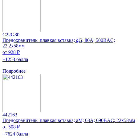
C22G80
Предохранитель: плавкая вставка; gG; 80А; 500ВAC;
22,2x58мм
от 928 ₽
+1253 балла
Подробнее
442163
Предохранитель: плавкая вставка; aM; 63А; 690ВAC; 22x58мм
от 508 ₽
+7624 балла