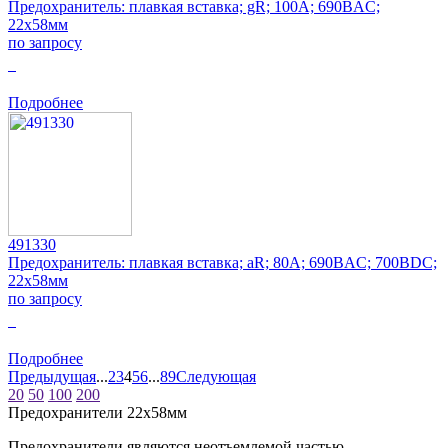
Предохранитель: плавкая вставка; gR; 100А; 690ВAC;
22x58мм
по запросу
0
Подробнее
491330
Предохранитель: плавкая вставка; aR; 80А; 690ВAC; 700ВDC;
22x58мм
по запросу
0
Подробнее
Предыдущая
...
2
3
4
5
6
...
8
9
Следующая
20
50
100
200
Предохранители 22x58мм
Предохранители являются неотъемлемой частью