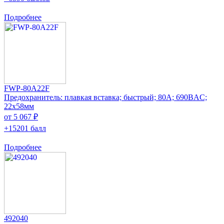
Подробнее
FWP-80A22F
Предохранитель: плавкая вставка; быстрый; 80А; 690ВAC;
22x58мм
от 5 067 ₽
+15201 балл
Подробнее
492040