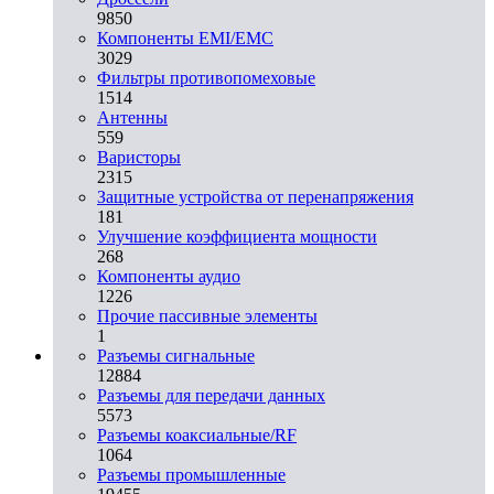
9850
Компоненты EMI/EMC
3029
Фильтры противопомеховые
1514
Антенны
559
Варисторы
2315
Защитные устройства от перенапряжения
181
Улучшение коэффициента мощности
268
Компоненты аудио
1226
Прочие пассивные элементы
1
Разъeмы сигнальные
12884
Разъeмы для передачи данных
5573
Разъeмы коаксиальные/RF
1064
Разъeмы промышленные