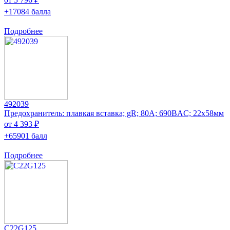
+17084 балла
Подробнее
492039
Предохранитель: плавкая вставка; gR; 80А; 690ВAC; 22x58мм
от 4 393 ₽
+65901 балл
Подробнее
C22G125