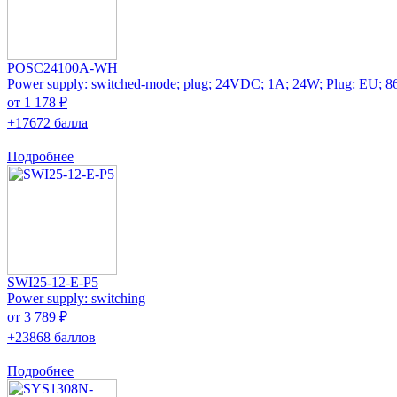
POSC24100A-WH
Power supply: switched-mode; plug; 24VDC; 1A; 24W; Plug: EU; 
от 1 178 ₽
+17672 балла
Подробнее
SWI25-12-E-P5
Power supply: switching
от 3 789 ₽
+23868 баллов
Подробнее