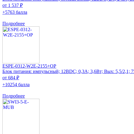
от 1 537 ₽
+5763 балла
Подробнее
ESPE-0312-W2E-2155+OP
Блок питания: импульсный; 12ВDC; 0,3А; 3,6Вт; Вых: 5,5/2,1; 
от 684 ₽
+10254 балла
Подробнее