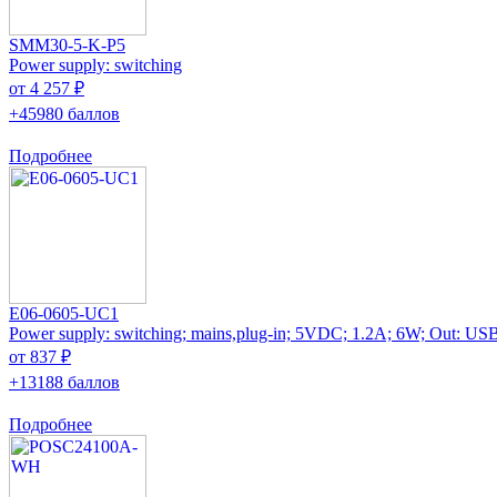
SMM30-5-K-P5
Power supply: switching
от 4 257 ₽
+45980 баллов
Подробнее
E06-0605-UC1
Power supply: switching; mains,plug-in; 5VDC; 1.2A; 6W; Out: US
от 837 ₽
+13188 баллов
Подробнее