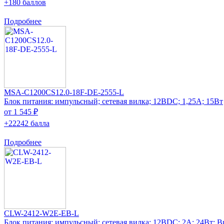
+180 баллов
Подробнее
MSA-C1200CS12.0-18F-DE-2555-L
Блок питания: импульсный; сетевая вилка; 12ВDC; 1,25А; 15Вт
от 1 545 ₽
+22242 балла
Подробнее
CLW-2412-W2E-EB-L
Блок питания: импульсный; сетевая вилка; 12ВDC; 2А; 24Вт; В