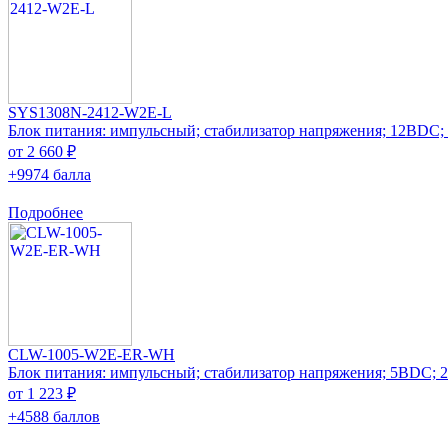
SYS1308N-2412-W2E-L
Блок питания: импульсный; стабилизатор напряжения; 12ВDC;
от 2 660 ₽
+9974 балла
Подробнее
CLW-1005-W2E-ER-WH
Блок питания: импульсный; стабилизатор напряжения; 5ВDC; 
от 1 223 ₽
+4588 баллов