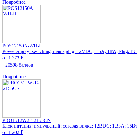
Подробнее
POS12150A-WH-H
Power supply: switching; mains,plug; 12VDC; 1.5A; 18W; Plug: EU
от 1 373 ₽
+20598 баллов
Подробнее
PRO1512W2E-2155CN
Блок питания: импульсный; сетевая вилка; 12ВDC; 1,33А; 15Вт
от 1 202 ₽