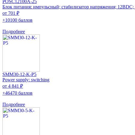
POSC12100A-25
Блок питания: импульсный; стабилизатор напряжения; 12ВDC;
от 701 ₽
+10100 баллов
Подробнее
SMM30-12-K-P5
Power supply: switching
от 4 841 ₽
+46470 баллов
Подробнее