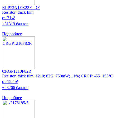
RLP73N1ER22FTDF
Resistor: thick film
от 21 ₽
+31319 баллов
Подробнее
CRGP1210F82R
Resistor: thick film; 1210; 82Ω; 750mW; ±1%; CRGP; -55÷155°C
от 15.5 ₽
+23266 баллов
Подробнее