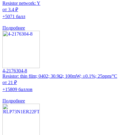
Resistor network: Y
от 3.4 ₽
+5071 балл
Подробнее
4-2176304-8
Resistor: thin film; 0402; 30.9Ω; 100mW; ±0.1%; 25ppm/°C
от 21 ₽
+15809 баллов
Подробнее