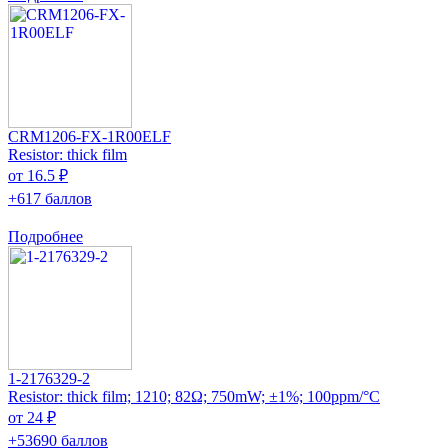
CRM1206-FX-1R00ELF
Resistor: thick film
от 16.5 ₽
+617 баллов
Подробнее
1-2176329-2
Resistor: thick film; 1210; 82Ω; 750mW; ±1%; 100ppm/°C
от 24 ₽
+53690 баллов