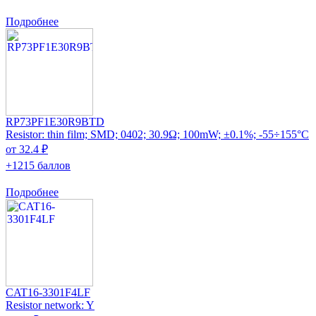
Подробнее
RP73PF1E30R9BTD
Resistor: thin film; SMD; 0402; 30.9Ω; 100mW; ±0.1%; -55÷155°C
от 32.4 ₽
+1215 баллов
Подробнее
CAT16-3301F4LF
Resistor network: Y