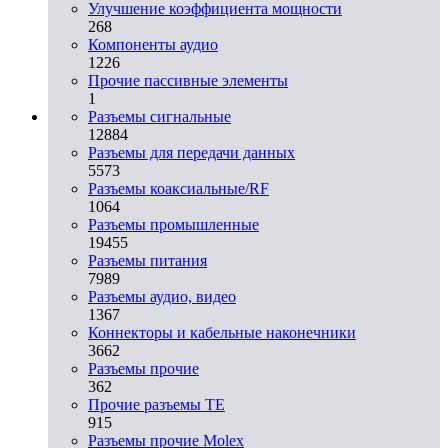
Улучшение коэффициента мощности
268
Компоненты аудио
1226
Прочие пассивные элементы
1
Разъeмы сигнальные
12884
Разъeмы для передачи данных
5573
Разъeмы коаксиальные/RF
1064
Разъeмы промышленные
19455
Разъeмы питания
7989
Разъeмы аудио, видео
1367
Коннекторы и кабельные наконечники
3662
Разъeмы прочие
362
Прочие разъемы TE
915
Разъемы прочие Molex