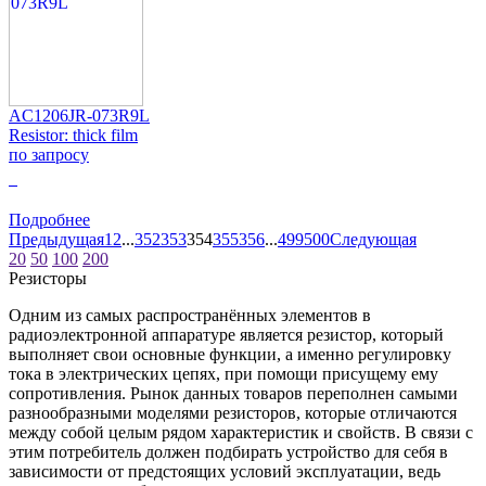
AC1206JR-073R9L
Resistor: thick film
по запросу
0
Подробнее
Предыдущая
1
2
...
352
353
354
355
356
...
499
500
Следующая
20
50
100
200
Резисторы
Одним из самых распространённых элементов в
радиоэлектронной аппаратуре является резистор, который
выполняет свои основные функции, а именно регулировку
тока в электрических цепях, при помощи присущему ему
сопротивления. Рынок данных товаров переполнен самыми
разнообразными моделями резисторов, которые отличаются
между собой целым рядом характеристик и свойств. В связи с
этим потребитель должен подбирать устройство для себя в
зависимости от предстоящих условий эксплуатации, ведь