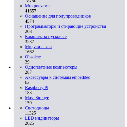
18750
Микросхемы
41657
Оснащение для полупроводников
4574
Программаторы и стирающие устройства
208
Комплекты пусковые
3237
Модули связи
1662
Obsolete
39
Одноплатные компьютеры
287
Аксессуары к системам embedded
62
Raspberry Pi
183
Mass Storage
159
Светодиоды
11325
LED индикаторы
2025