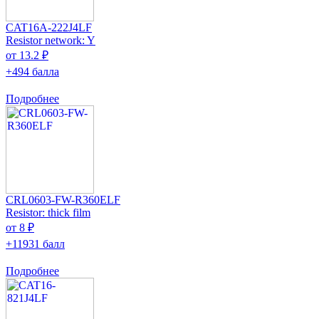
CAT16A-222J4LF
Resistor network: Y
от 13.2 ₽
+494 балла
Подробнее
CRL0603-FW-R360ELF
Resistor: thick film
от 8 ₽
+11931 балл
Подробнее