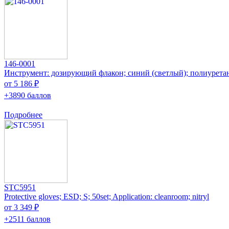
146-0001
Инструмент: дозирующий флакон; синий (светлый); полиурета
от 5 186 ₽
+3890 баллов
Подробнее
STC5951
Protective gloves; ESD; S; 50set; Application: cleanroom; nitryl
от 3 349 ₽
+2511 баллов