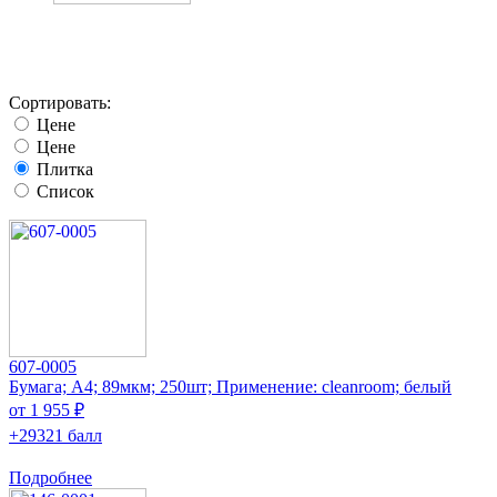
Сортировать:
Цене
Цене
Плитка
Список
607-0005
Бумага; A4; 89мкм; 250шт; Применение: cleanroom; белый
от 1 955 ₽
+29321 балл
Подробнее