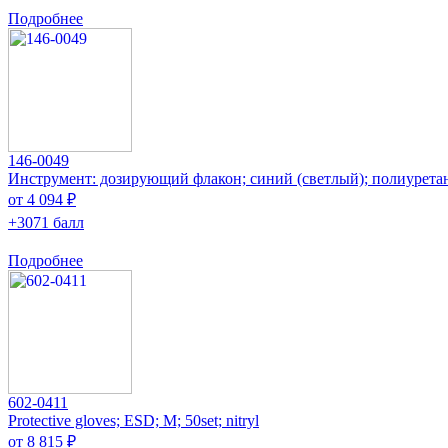
Подробнее
146-0049
Инструмент: дозирующий флакон; синий (светлый); полиурета
от 4 094 ₽
+3071 балл
Подробнее
602-0411
Protective gloves; ESD; M; 50set; nitryl
от 8 815 ₽