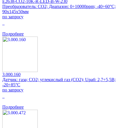
E2638-CO2-10K-R-LED-B-W-230
Преобразователь: CO2; Диапазон: 0÷10000ppm; -40÷60°C;
90x145x50мм
по запросу
0
Подробнее
3.000.160
Датчик: газа; CO2; углекислый газ (CO2); Uраб: 2,7÷5,5В;
-20÷85°C
по запросу
0
Подробнее