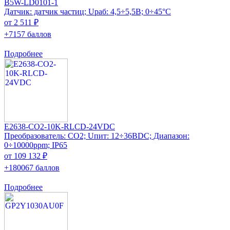
B5W-LD0101-1
Датчик: датчик частиц; Uраб: 4,5÷5,5В; 0÷45°C
от 2 511 ₽
+7157 баллов
Подробнее
E2638-CO2-10K-RLCD-24VDC
Преобразователь: CO2; Uпит: 12÷36ВDC; Диапазон:
0÷10000ppm; IP65
от 109 132 ₽
+180067 баллов
Подробнее