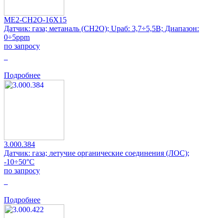
ME2-CH2O-16X15
Датчик: газа; метаналь (CH2O); Uраб: 3,7÷5,5В; Диапазон:
0÷5ppm
по запросу
0
Подробнее
3.000.384
Датчик: газа; летучие органические соединения (ЛОС);
-10÷50°C
по запросу
0
Подробнее