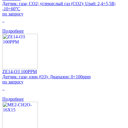
Датчик: газа; CO2; углекислый газ (CO2); Uраб: 2,4÷5,5В;
-10÷60°C
по запросу
0
Подробнее
ZE14-O3 100PPM
Датчик: газа; озон (O3); Диапазон: 0÷100ppm
по запросу
0
Подробнее