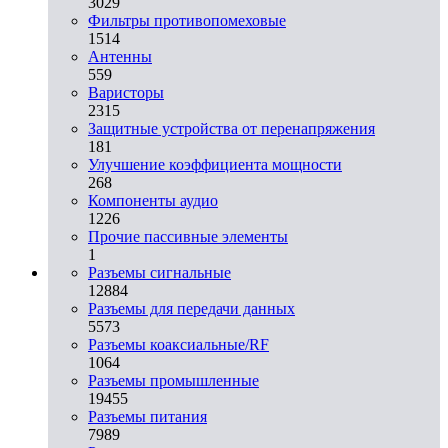
3029
Фильтры противопомеховые
1514
Антенны
559
Варисторы
2315
Защитные устройства от перенапряжения
181
Улучшение коэффициента мощности
268
Компоненты аудио
1226
Прочие пассивные элементы
1
Разъeмы сигнальные
12884
Разъeмы для передачи данных
5573
Разъeмы коаксиальные/RF
1064
Разъeмы промышленные
19455
Разъeмы питания
7989