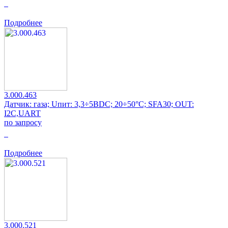
0
Подробнее
3.000.463
Датчик: газа; Uпит: 3,3÷5ВDC; 20÷50°C; SFA30; OUT:
I2C,UART
по запросу
0
Подробнее
3.000.521