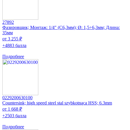
27892
Фазировщик; Монтаж: 1/4" (C6,3мм); Ø: 1,5÷6,3мм; Длина:
35мм
от 3 255 ₽
+4883 балла
Подробнее
0229200630100
Countersink; high speed steel stal szybkotnąca HSS; 6.3mm
от 1 668 ₽
+2503 балла
Подробнее