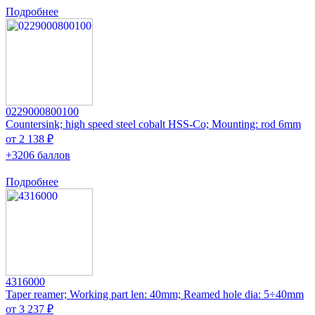
Подробнее
0229000800100
Countersink; high speed steel cobalt HSS-Co; Mounting: rod 6mm
от 2 138 ₽
+3206 баллов
Подробнее
4316000
Taper reamer; Working part len: 40mm; Reamed hole dia: 5÷40mm
от 3 237 ₽