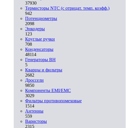
37930
Термисторы NTC (с отрицат. темп. коэфф.)
942
Потенциометры
2098
Энкодеры
123
Круглые ручки
708
Конденсаторы
48114
Генераторы ВН
5
Кварцы и фильтры
2682
Дроссели
9850
Компоненты EMI/EMC
3029
Фильтры противопомеховые
1514
Антенны
559
Варисторы
2315