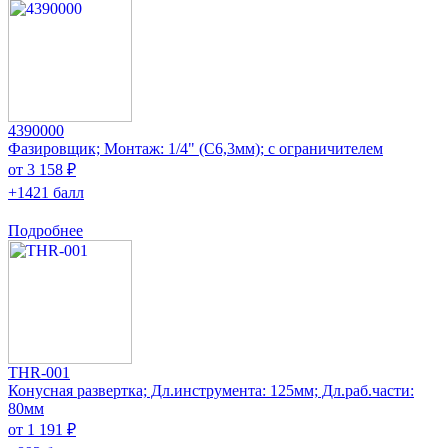
4390000
Фазировщик; Монтаж: 1/4" (C6,3мм); с ограничителем
от 3 158 ₽
+1421 балл
Подробнее
THR-001
Конусная развертка; Дл.инструмента: 125мм; Дл.раб.части:
80мм
от 1 191 ₽