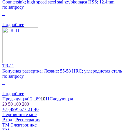
Countersink; high speed steel stal szybkotnąca HSS; 12.4mm
по запросу
0
Подробнее
TR-11
Конусная развертка; Лезвие: 55-58 HRC; углеродистая сталь
по запросу
0
Подробнее
Предыдущая
1
2
...
8
9
10
11
Следующая
20
50
100
200
+7 (499) 677-21-46
Перезвоните мне
Вход
|
Регистрация
TM
Электроникс