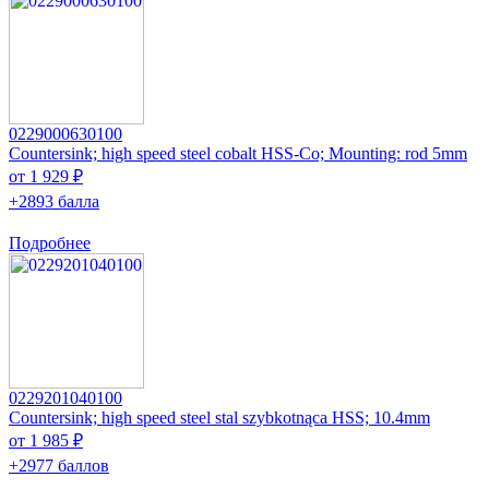
0229000630100
Countersink; high speed steel cobalt HSS-Co; Mounting: rod 5mm
от 1 929 ₽
+2893 балла
Подробнее
0229201040100
Countersink; high speed steel stal szybkotnąca HSS; 10.4mm
от 1 985 ₽
+2977 баллов