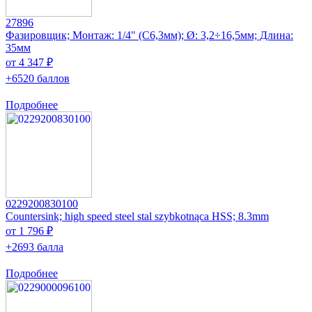
27896
Фазировщик; Монтаж: 1/4" (C6,3мм); Ø: 3,2÷16,5мм; Длина:
35мм
от 4 347 ₽
+6520 баллов
Подробнее
0229200830100
Countersink; high speed steel stal szybkotnąca HSS; 8.3mm
от 1 796 ₽
+2693 балла
Подробнее