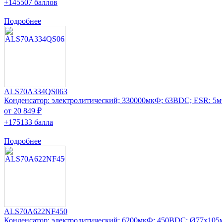
+145507 баллов
Подробнее
ALS70A334QS063
Конденсатор: электролитический; 330000мкФ; 63ВDC; ESR: 5
от 20 849 ₽
+175133 балла
Подробнее
ALS70A622NF450
Конденсатор: электролитический; 6200мкФ; 450ВDC; Ø77x105