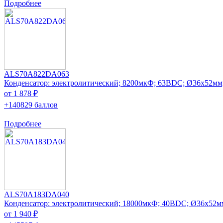
Подробнее
ALS70A822DA063
Конденсатор: электролитический; 8200мкФ; 63ВDC; Ø36x52мм
от 1 878 ₽
+140829 баллов
Подробнее
ALS70A183DA040
Конденсатор: электролитический; 18000мкФ; 40ВDC; Ø36x52м
от 1 940 ₽