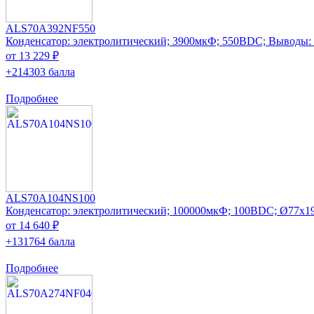
ALS70A392NF550
Конденсатор: электролитический; 3900мкФ; 550ВDC; Выводы:
от 13 229 ₽
+214303 балла
Подробнее
ALS70A104NS100
Конденсатор: электролитический; 100000мкФ; 100ВDC; Ø77x1
от 14 640 ₽
+131764 балла
Подробнее