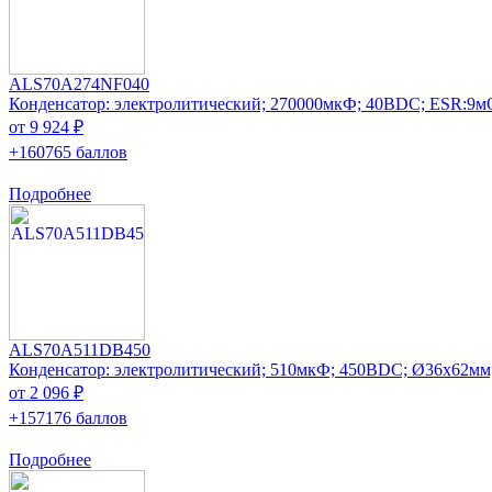
ALS70A274NF040
Конденсатор: электролитический; 270000мкФ; 40ВDC; ESR:9
от 9 924 ₽
+160765 баллов
Подробнее
ALS70A511DB450
Конденсатор: электролитический; 510мкФ; 450ВDC; Ø36x62мм
от 2 096 ₽
+157176 баллов
Подробнее