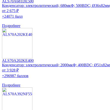
ALS70A681DE500
Конденсатор: электролитический; 680мкФ; 500ВDC; Ø36x82мм
от 2 675 ₽
+24071 балл
Подробнее
ALS70A202KE400
Конденсатор: электролитический; 2000мкФ; 400ВDC; Ø51x82м
от 3 928 ₽
+296987 баллов
Подробнее