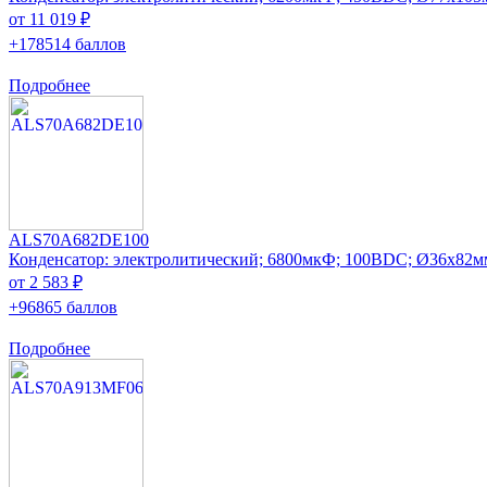
от 11 019 ₽
+178514 баллов
Подробнее
ALS70A682DE100
Конденсатор: электролитический; 6800мкФ; 100ВDC; Ø36x82м
от 2 583 ₽
+96865 баллов
Подробнее