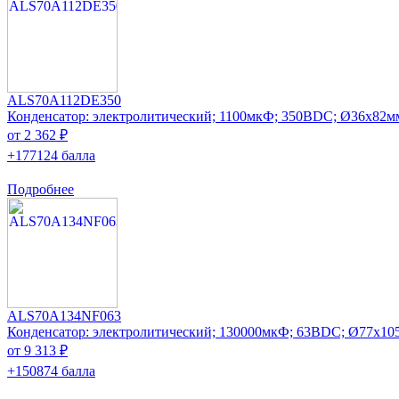
ALS70A112DE350
Конденсатор: электролитический; 1100мкФ; 350ВDC; Ø36x82м
от 2 362 ₽
+177124 балла
Подробнее
ALS70A134NF063
Конденсатор: электролитический; 130000мкФ; 63ВDC; Ø77x10
от 9 313 ₽
+150874 балла