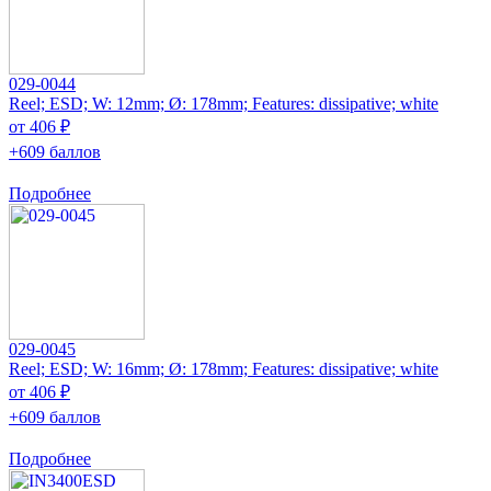
029-0044
Reel; ESD; W: 12mm; Ø: 178mm; Features: dissipative; white
от 406 ₽
+609 баллов
Подробнее
029-0045
Reel; ESD; W: 16mm; Ø: 178mm; Features: dissipative; white
от 406 ₽
+609 баллов
Подробнее