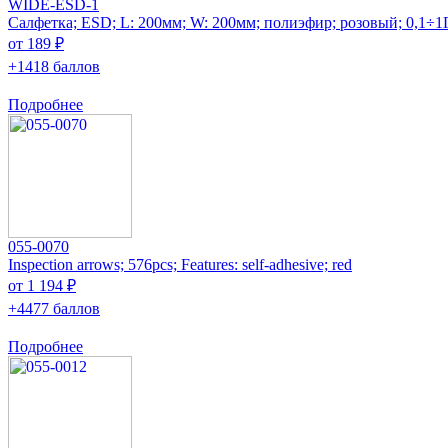
WIDE-ESD-1
Салфетка; ESD; L: 200мм; W: 200мм; полиэфир; розовый; 0,1÷
от 189 ₽
+1418 баллов
Подробнее
055-0070
Inspection arrows; 576pcs; Features: self-adhesive; red
от 1 194 ₽
+4477 баллов
Подробнее