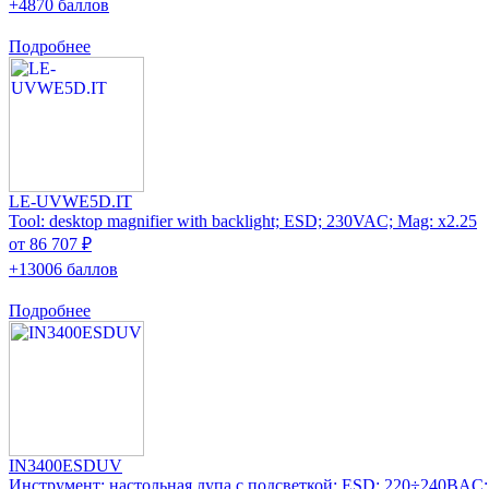
+4870 баллов
Подробнее
LE-UVWE5D.IT
Tool: desktop magnifier with backlight; ESD; 230VAC; Mag: x2.25
от 86 707 ₽
+13006 баллов
Подробнее
IN3400ESDUV
Инструмент: настольная лупа с подсветкой; ESD; 220÷240ВAC;