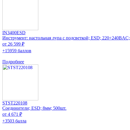
IN3400ESD
Инструмент: настольная лупа с подсветкой; ESD; 220÷240ВAC;
от 26 599 ₽
+15959 баллов
Подробнее
STST220108
Соединители; ESD; 8мм; 500шт.
от 4 671 ₽
+3503 балла