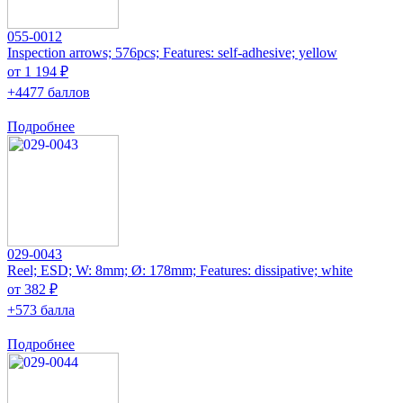
055-0012
Inspection arrows; 576pcs; Features: self-adhesive; yellow
от 1 194 ₽
+4477 баллов
Подробнее
029-0043
Reel; ESD; W: 8mm; Ø: 178mm; Features: dissipative; white
от 382 ₽
+573 балла
Подробнее