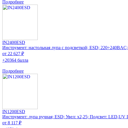
Подробнее
IN2400ESD
Инструмент: настольная лупа с подсветкой; ESD; 220÷240ВAC;
от 22 627 ₽
+20364 балла
Подробнее
IN1200ESD
Инструмент: лупа ручная; ESD; Увел: x2,25; Подсвет: LED,UV
от 8 117 ₽