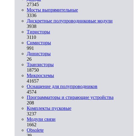
27345
Мосты выпрямительные
3336
Дискретные полупроводниковые модули
3938
Тиристоры
3110
Симисторы
991
Динисторы
26
Транзисторы
18750
Микросхемы
41657
Оснащение для полупроводников
4574
Программаторы и стирающие устройства
208
Комплекты пусковые
3237
Модули связи
1662
Obsolete
39