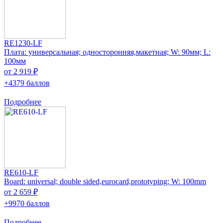
RE1230-LF
Плата: универсальная; односторонняя,макетная; W: 90мм; L:
100мм
от 2 919 ₽
+4379 баллов
Подробнее
RE610-LF
Board: universal; double sided,eurocard,prototyping; W: 100mm
от 2 659 ₽
+9970 баллов
Подробнее