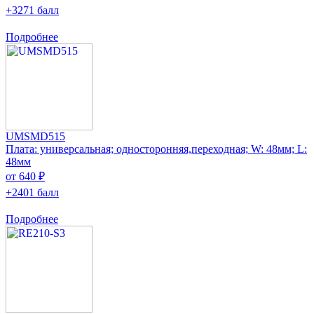
+3271 балл
Подробнее
UMSMD515
Плата: универсальная; односторонняя,переходная; W: 48мм; L:
48мм
от 640 ₽
+2401 балл
Подробнее