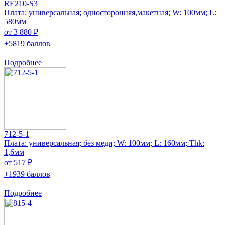
RE210-S3
Плата: универсальная; односторонняя,макетная; W: 100мм; L:
580мм
от 3 880 ₽
+5819 баллов
Подробнее
712-5-1
Плата: универсальная; без меди; W: 100мм; L: 160мм; Thk:
1,6мм
от 517 ₽
+1939 баллов
Подробнее