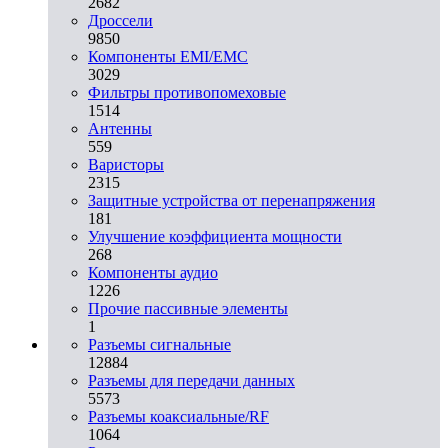
2682
Дроссели
9850
Компоненты EMI/EMC
3029
Фильтры противопомеховые
1514
Антенны
559
Варисторы
2315
Защитные устройства от перенапряжения
181
Улучшение коэффициента мощности
268
Компоненты аудио
1226
Прочие пассивные элементы
1
Разъeмы сигнальные
12884
Разъeмы для передачи данных
5573
Разъeмы коаксиальные/RF
1064