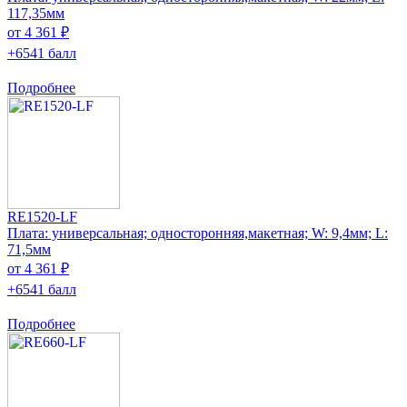
117,35мм
от 4 361 ₽
+6541 балл
Подробнее
RE1520-LF
Плата: универсальная; односторонняя,макетная; W: 9,4мм; L:
71,5мм
от 4 361 ₽
+6541 балл
Подробнее