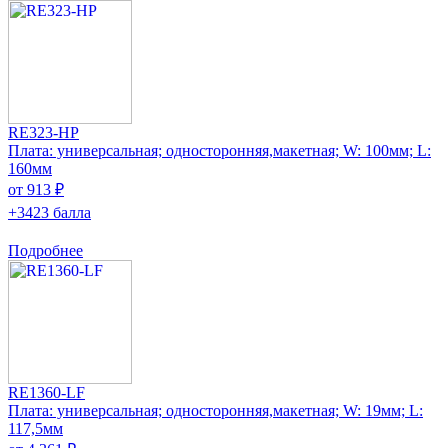
RE323-HP
Плата: универсальная; односторонняя,макетная; W: 100мм; L:
160мм
от 913 ₽
+3423 балла
Подробнее
RE1360-LF
Плата: универсальная; односторонняя,макетная; W: 19мм; L:
117,5мм