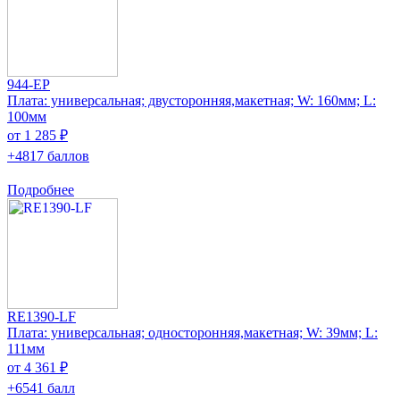
944-EP
Плата: универсальная; двусторонняя,макетная; W: 160мм; L:
100мм
от 1 285 ₽
+4817 баллов
Подробнее
RE1390-LF
Плата: универсальная; односторонняя,макетная; W: 39мм; L:
111мм
от 4 361 ₽
+6541 балл