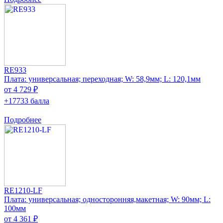
RE933
Плата: универсальная; переходная; W: 58,9мм; L: 120,1мм
от 4 729 ₽
+17733 балла
Подробнее
RE1210-LF
Плата: универсальная; односторонняя,макетная; W: 90мм; L:
100мм
от 4 361 ₽