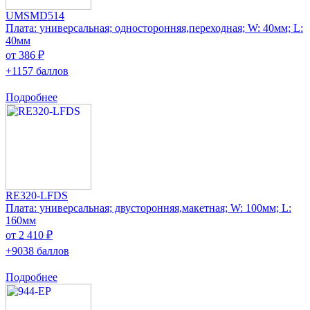
UMSMD514
Плата: универсальная; односторонняя,переходная; W: 40мм; L:
40мм
от 386 ₽
+1157 баллов
Подробнее
RE320-LFDS
Плата: универсальная; двусторонняя,макетная; W: 100мм; L:
160мм
от 2 410 ₽
+9038 баллов
Подробнее