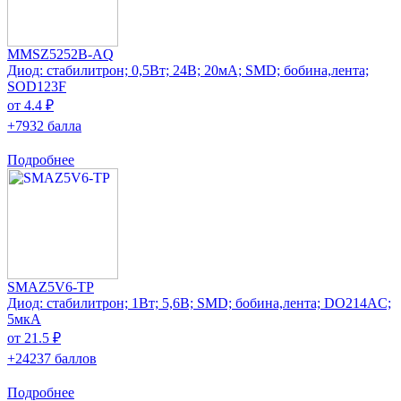
MMSZ5252B-AQ
Диод: стабилитрон; 0,5Вт; 24В; 20мА; SMD; бобина,лента;
SOD123F
от 4.4 ₽
+7932 балла
Подробнее
SMAZ5V6-TP
Диод: стабилитрон; 1Вт; 5,6В; SMD; бобина,лента; DO214AC;
5мкА
от 21.5 ₽
+24237 баллов
Подробнее