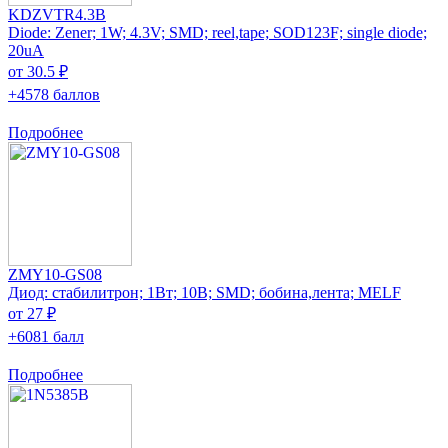
KDZVTR4.3B
Diode: Zener; 1W; 4.3V; SMD; reel,tape; SOD123F; single diode;
20uA
от 30.5 ₽
+4578 баллов
Подробнее
ZMY10-GS08
Диод: стабилитрон; 1Вт; 10В; SMD; бобина,лента; MELF
от 27 ₽
+6081 балл
Подробнее