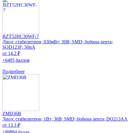
BZT52HC30WF-7
Диод: стабилитрон; 830мВт; 30В; SMD; бобина,лента;
SOD123F; 50нА
от 14.2 ₽
+6405 баллов
Подробнее
ZMD36B
Диод: стабилитрон; 1Вт; 36В; SMD; бобина,лента; DO213AA
от 13.3 ₽
+99884 балла