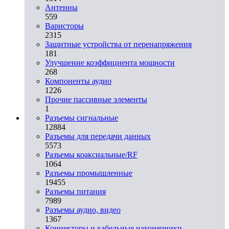
Антенны
559
Варисторы
2315
Защитные устройства от перенапряжения
181
Улучшение коэффициента мощности
268
Компоненты аудио
1226
Прочие пассивные элементы
1
Разъeмы сигнальные
12884
Разъeмы для передачи данных
5573
Разъeмы коаксиальные/RF
1064
Разъeмы промышленные
19455
Разъeмы питания
7989
Разъeмы аудио, видео
1367
Коннекторы и кабельные наконечники