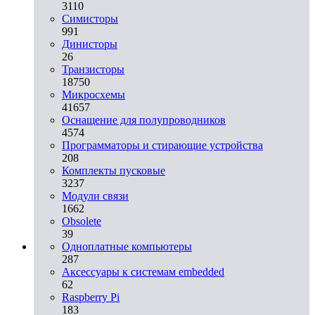
3110
Симисторы
991
Динисторы
26
Транзисторы
18750
Микросхемы
41657
Оснащение для полупроводников
4574
Программаторы и стирающие устройства
208
Комплекты пусковые
3237
Модули связи
1662
Obsolete
39
Одноплатные компьютеры
287
Аксессуары к системам embedded
62
Raspberry Pi
183