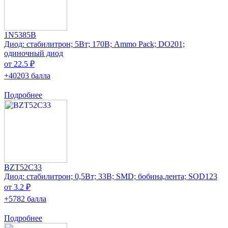
1N5385B
Диод: стабилитрон; 5Вт; 170В; Ammo Pack; DO201;
одиночный диод
от 22.5 ₽
+40203 балла
Подробнее
BZT52C33
Диод: стабилитрон; 0,5Вт; 33В; SMD; бобина,лента; SOD123
от 3.2 ₽
+5782 балла
Подробнее