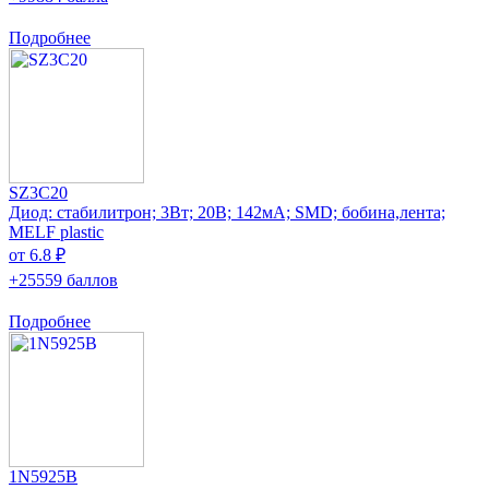
Подробнее
SZ3C20
Диод: стабилитрон; 3Вт; 20В; 142мА; SMD; бобина,лента;
MELF plastic
от 6.8 ₽
+25559 баллов
Подробнее
1N5925B