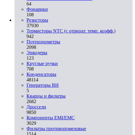
64
Фонарики
108
Резисторы
37930
Термисторы NTC (с отрицат. темп. коэфф.)
942
Потенциометры
2098
Энкодеры
123
Круглые ручки
708
Конденсаторы
48114
Генераторы ВН
5
Кварцы и фильтры
2682
Дроссели
9850
Компоненты EMI/EMC
3029
Фильтры противопомеховые
1514