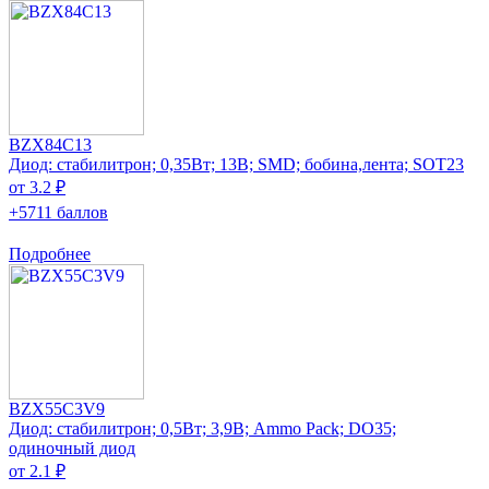
BZX84C13
Диод: стабилитрон; 0,35Вт; 13В; SMD; бобина,лента; SOT23
от 3.2 ₽
+5711 баллов
Подробнее
BZX55C3V9
Диод: стабилитрон; 0,5Вт; 3,9В; Ammo Pack; DO35;
одиночный диод
от 2.1 ₽