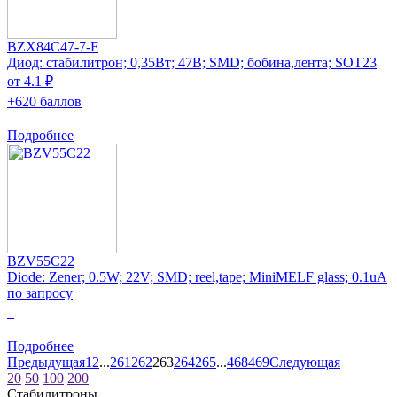
BZX84C47-7-F
Диод: стабилитрон; 0,35Вт; 47В; SMD; бобина,лента; SOT23
от 4.1 ₽
+620 баллов
Подробнее
BZV55C22
Diode: Zener; 0.5W; 22V; SMD; reel,tape; MiniMELF glass; 0.1uA
по запросу
0
Подробнее
Предыдущая
1
2
...
261
262
263
264
265
...
468
469
Следующая
20
50
100
200
Стабилитроны