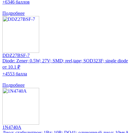
+6346 баллов
Подробнее
DDZ27BSF-7
Diode: Zener; 0.5W; 27V; SMD; reel,tape; SOD323F; single diode
от 10.1 ₽
+4553 балла
Подробнее
1N4740A
Диод: стабилитрон; 1Вт; 10В; DO41; одиночный диод; 10мкА