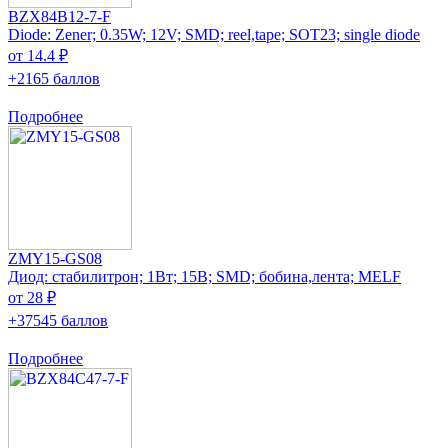
BZX84B12-7-F
Diode: Zener; 0.35W; 12V; SMD; reel,tape; SOT23; single diode
от 14.4 ₽
+2165 баллов
Подробнее
ZMY15-GS08
Диод: стабилитрон; 1Вт; 15В; SMD; бобина,лента; MELF
от 28 ₽
+37545 баллов
Подробнее