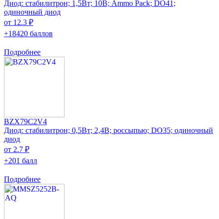
Диод: стабилитрон; 1,5Вт; 10В; Ammo Pack; DO41;
одиночный диод
от 12.3 ₽
+18420 баллов
Подробнее
BZX79C2V4
Диод: стабилитрон; 0,5Вт; 2,4В; россыпью; DO35; одиночный
диод
от 2.7 ₽
+201 балл
Подробнее