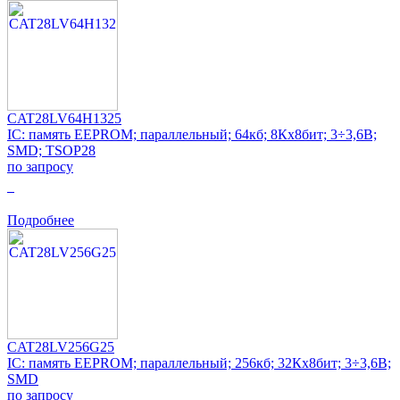
CAT28LV64H1325
IC: память EEPROM; параллельный; 64кб; 8Кx8бит; 3÷3,6В;
SMD; TSOP28
по запросу
0
Подробнее
CAT28LV256G25
IC: память EEPROM; параллельный; 256кб; 32Кx8бит; 3÷3,6В;
SMD
по запросу