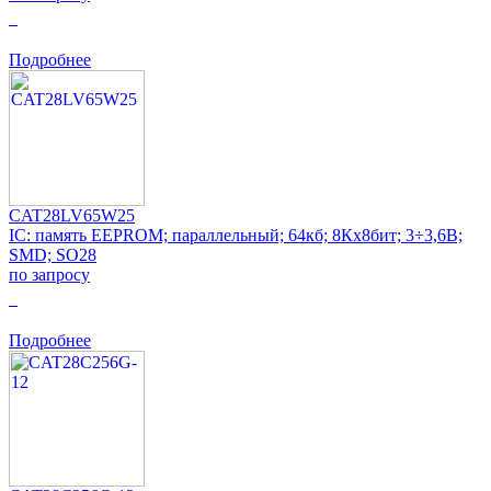
0
Подробнее
CAT28LV65W25
IC: память EEPROM; параллельный; 64кб; 8Кx8бит; 3÷3,6В;
SMD; SO28
по запросу
0
Подробнее