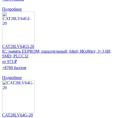
Подробнее
CAT28LV64GI-20
IC: память EEPROM; параллельный; 64кб; 8Кx8бит; 3÷3,6В;
SMD; PLCC32
от 973 ₽
+8760 баллов
Подробнее
CAT28LV64G-20