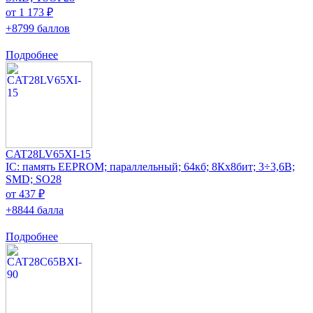
от 1 173 ₽
+8799 баллов
Подробнее
CAT28LV65XI-15
IC: память EEPROM; параллельный; 64кб; 8Кx8бит; 3÷3,6В;
SMD; SO28
от 437 ₽
+8844 балла
Подробнее