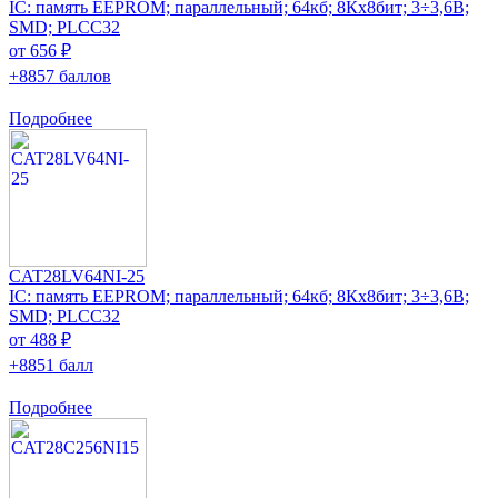
IC: память EEPROM; параллельный; 64кб; 8Кx8бит; 3÷3,6В;
SMD; PLCC32
от 656 ₽
+8857 баллов
Подробнее
CAT28LV64NI-25
IC: память EEPROM; параллельный; 64кб; 8Кx8бит; 3÷3,6В;
SMD; PLCC32
от 488 ₽
+8851 балл
Подробнее