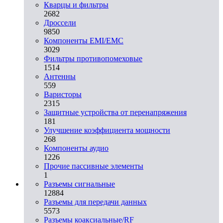
Кварцы и фильтры
2682
Дроссели
9850
Компоненты EMI/EMC
3029
Фильтры противопомеховые
1514
Антенны
559
Варисторы
2315
Защитные устройства от перенапряжения
181
Улучшение коэффициента мощности
268
Компоненты аудио
1226
Прочие пассивные элементы
1
Разъeмы сигнальные
12884
Разъeмы для передачи данных
5573
Разъeмы коаксиальные/RF