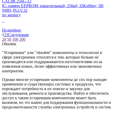
CAT28C256G-12
IC: память EEPROM; параллельный; 256кб; 32Кx8бит; 5В;
SMD; PLCC32
по запросу
0
Подробнее
1
2
3
Следующая
20
50
100
200
Obsolete
"Устаревшие" или "obsolete" компоненты и технологии в
сфере электроники относятся к тем, которые больше не
производятся или поддерживаются изготовителями из-за
появления новых, более эффективных или экономичных
альтернатив.
Однако многие устаревшие компоненты до сих пор находят
применение в существующих системах и продуктах, что
порождает потребность в их поиске и закупке для
обслуживания, ремонта и производства. Найти и обеспечить
доступ к таким устаревшим компонентам может быть
вызовом, но это важно для поддержания функциональности и
продолжительности службы электронных устройств и систем.