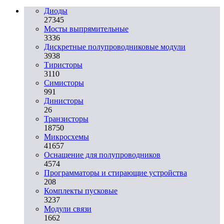
Диоды
27345
Мосты выпрямительные
3336
Дискретные полупроводниковые модули
3938
Тиристоры
3110
Симисторы
991
Динисторы
26
Транзисторы
18750
Микросхемы
41657
Оснащение для полупроводников
4574
Программаторы и стирающие устройства
208
Комплекты пусковые
3237
Модули связи
1662