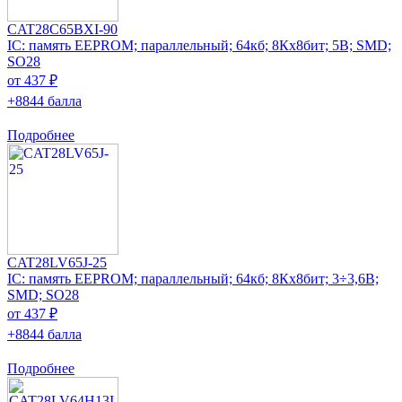
CAT28C65BXI-90
IC: память EEPROM; параллельный; 64кб; 8Кx8бит; 5В; SMD;
SO28
от 437 ₽
+8844 балла
Подробнее
CAT28LV65J-25
IC: память EEPROM; параллельный; 64кб; 8Кx8бит; 3÷3,6В;
SMD; SO28
от 437 ₽
+8844 балла
Подробнее