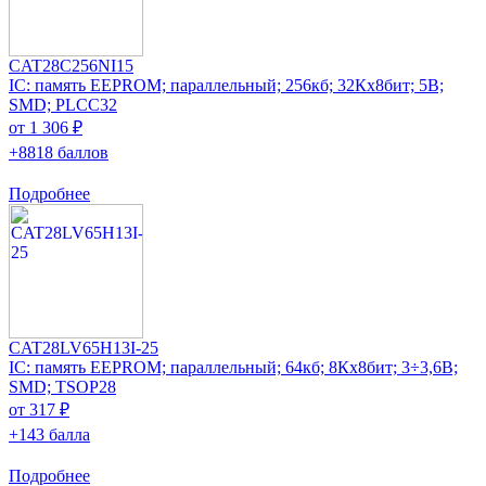
CAT28C256NI15
IC: память EEPROM; параллельный; 256кб; 32Кx8бит; 5В;
SMD; PLCC32
от 1 306 ₽
+8818 баллов
Подробнее
CAT28LV65H13I-25
IC: память EEPROM; параллельный; 64кб; 8Кx8бит; 3÷3,6В;
SMD; TSOP28
от 317 ₽
+143 балла
Подробнее