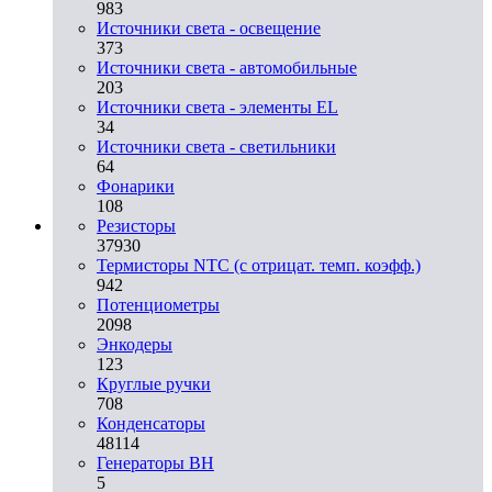
983
Источники света - освещение
373
Источники света - автомобильные
203
Источники света - элементы EL
34
Источники света - светильники
64
Фонарики
108
Резисторы
37930
Термисторы NTC (с отрицат. темп. коэфф.)
942
Потенциометры
2098
Энкодеры
123
Круглые ручки
708
Конденсаторы
48114
Генераторы ВН
5