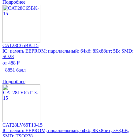
Подробнее
CAT28C65BK-15
IC: память EEPROM; параллельный; 64кб; 8Кx8бит; 5В; SMD;
SO28
от 488 ₽
+8851 балл
Подробнее
CAT28LV65T13-15
IC: память EEPROM; параллельный; 64кб; 8Кx8бит; 3÷3,6В;
SMD; TSOP28