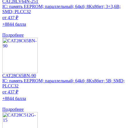
CAT28LV64N-25T
IC: память EEPROM; параллельный; 64кб; 8Кx8бит; 3÷3,6В;
SMD; PLCC32
от 437 ₽
+8844 балла
Подробнее
CAT28C65BN-90
IC: память EEPROM; параллельный; 64kб; 8Кx8бит; 5В; SMD;
PLCC32
от 437 ₽
+8844 балла
Подробнее