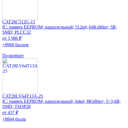
CAT28C512G-15
IC: память EEPROM; параллельный; 512кб; 64Кx8бит; 5В;
SMD; PLCC32
от 3 986 ₽
+8968 баллов
Подробнее
CAT28LV64T13A-25
IC: память EEPROM; параллельный; 64кб; 8Кx8бит; 3÷3,6В;
SMD; TSOP28
от 437 ₽
+8844 балла