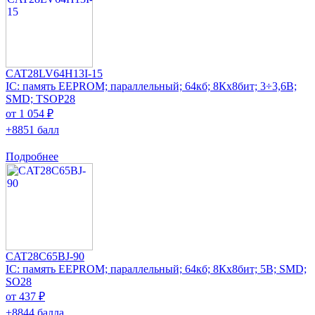
CAT28LV64H13I-15
IC: память EEPROM; параллельный; 64кб; 8Кx8бит; 3÷3,6В;
SMD; TSOP28
от 1 054 ₽
+8851 балл
Подробнее
CAT28C65BJ-90
IC: память EEPROM; параллельный; 64кб; 8Кx8бит; 5В; SMD;
SO28
от 437 ₽
+8844 балла