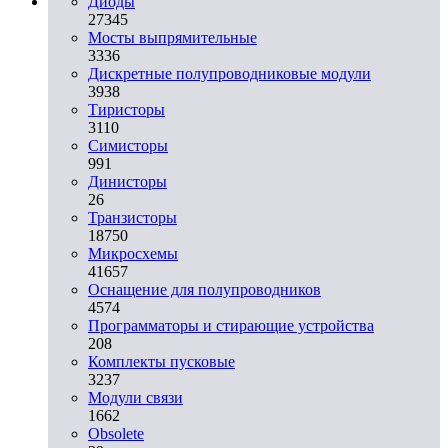
Диоды
27345
Мосты выпрямительные
3336
Дискретные полупроводниковые модули
3938
Тиристоры
3110
Симисторы
991
Динисторы
26
Транзисторы
18750
Микросхемы
41657
Оснащение для полупроводников
4574
Программаторы и стирающие устройства
208
Комплекты пусковые
3237
Модули связи
1662
Obsolete