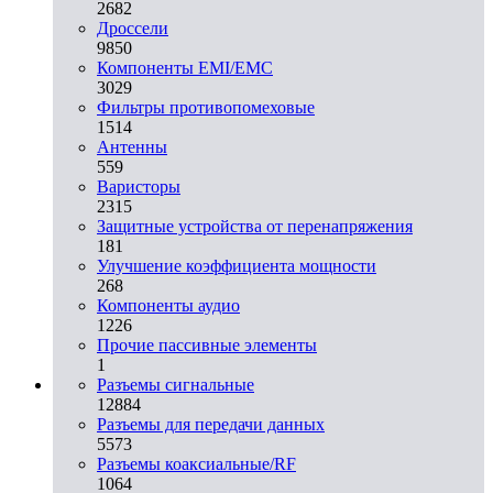
2682
Дроссели
9850
Компоненты EMI/EMC
3029
Фильтры противопомеховые
1514
Антенны
559
Варисторы
2315
Защитные устройства от перенапряжения
181
Улучшение коэффициента мощности
268
Компоненты аудио
1226
Прочие пассивные элементы
1
Разъeмы сигнальные
12884
Разъeмы для передачи данных
5573
Разъeмы коаксиальные/RF
1064