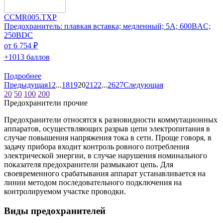
CCMR005.TXP
Предохранитель: плавкая вставка; медленный; 5А; 600ВAC;
250ВDC
от 6 754 ₽
+1013 баллов
Подробнее
Предыдущая
1
2
...
18
19
20
21
22
...
26
27
Следующая
20
50
100
200
Предохранители прочие
Предохранители относятся к разновидности коммутационных
аппаратов, осуществляющих разрыв цепи электропитания в
случае повышения напряжения тока в сети. Проще говоря, в
задачу прибора входит контроль ровного потребления
электрической энергии, в случае нарушения номинального
показателя предохранители размыкают цепь. Для
своевременного срабатывания аппарат устанавливается на
линии методом последовательного подключения на
контролируемом участке проводки.
Виды предохранителей