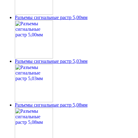
Разъeмы сигнальные растр 5,00мм
Разъeмы сигнальные растр 5,03мм
Разъeмы сигнальные растр 5,08мм