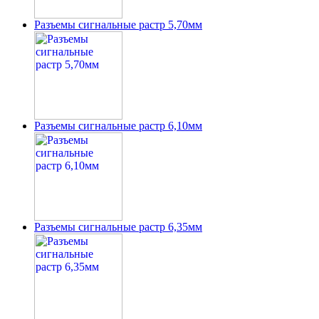
Разъeмы сигнальные растр 5,70мм
Разъeмы сигнальные растр 6,10мм
Разъeмы сигнальные растр 6,35мм