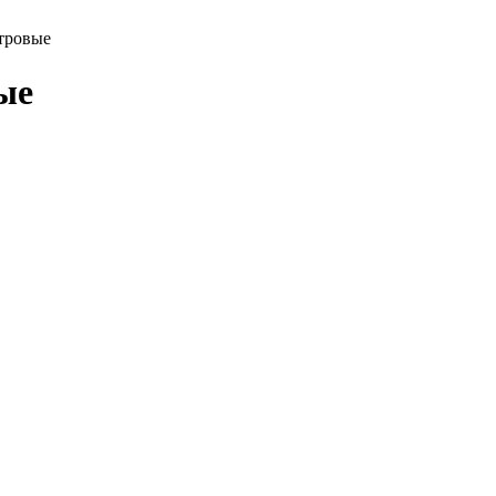
тровые
ые