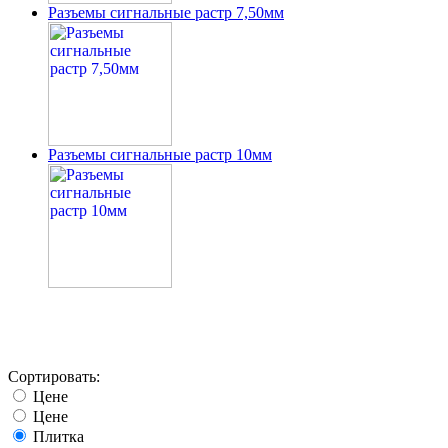
Разъeмы сигнальные растр 7,50мм
Разъeмы сигнальные растр 10мм
Сортировать:
Цене
Цене
Плитка