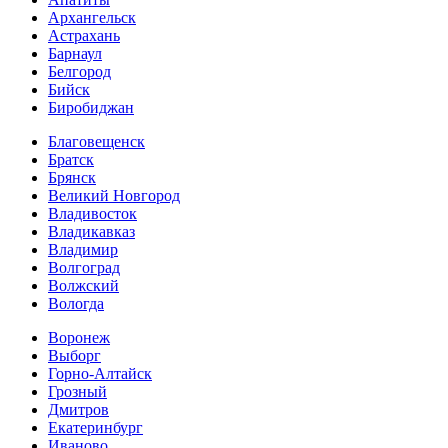
Архангельск
Астрахань
Барнаул
Белгород
Бийск
Биробиджан
Благовещенск
Братск
Брянск
Великий Новгород
Владивосток
Владикавказ
Владимир
Волгоград
Волжский
Вологда
Воронеж
Выборг
Горно-Алтайск
Грозный
Дмитров
Екатеринбург
Иваново