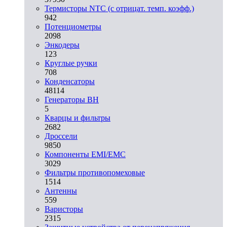
Термисторы NTC (с отрицат. темп. коэфф.)
942
Потенциометры
2098
Энкодеры
123
Круглые ручки
708
Конденсаторы
48114
Генераторы ВН
5
Кварцы и фильтры
2682
Дроссели
9850
Компоненты EMI/EMC
3029
Фильтры противопомеховые
1514
Антенны
559
Варисторы
2315