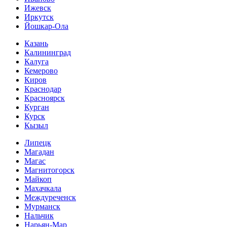
Ижевск
Иркутск
Йошкар-Ола
Казань
Калининград
Калуга
Кемерово
Киров
Краснодар
Красноярск
Курган
Курск
Кызыл
Липецк
Магадан
Магас
Магнитогорск
Майкоп
Махачкала
Междуреченск
Мурманск
Нальчик
Нарьян-Мар