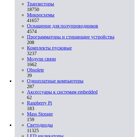
Транзисторы
18750
Микросхемы
41657
Оснащение для полупроводников
4574
Программаторы и стирающие устройства
208
Комплекты пусковые
3237
Модули связи
1662
Obsolete
39
Одноплатные компьютеры
287
Аксессуары к системам embedded
62
Raspberry Pi
183
Mass Storage
159
Светодиоды
11325
LED индикаторы