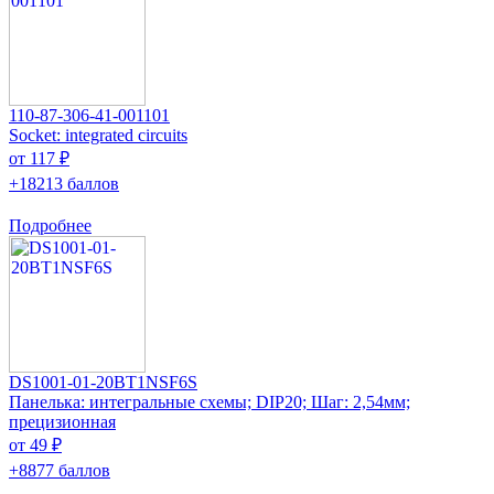
110-87-306-41-001101
Socket: integrated circuits
от 117 ₽
+18213 баллов
Подробнее
DS1001-01-20BT1NSF6S
Панелька: интегральные схемы; DIP20; Шаг: 2,54мм;
прецизионная
от 49 ₽
+8877 баллов