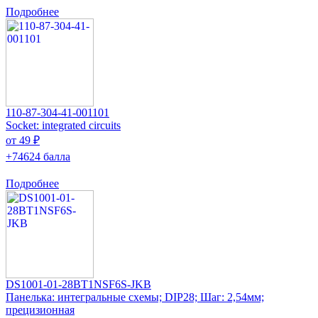
Подробнее
110-87-304-41-001101
Socket: integrated circuits
от 49 ₽
+74624 балла
Подробнее
DS1001-01-28BT1NSF6S-JKB
Панелька: интегральные схемы; DIP28; Шаг: 2,54мм;
прецизионная