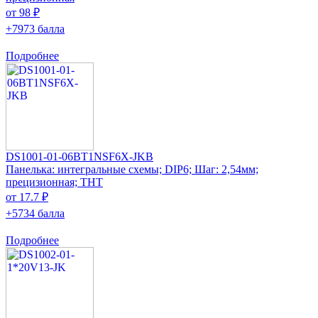
от 98 ₽
+7973 балла
Подробнее
DS1001-01-06BT1NSF6X-JKB
Панелька: интегральные схемы; DIP6; Шаг: 2,54мм;
прецизионная; THT
от 17.7 ₽
+5734 балла
Подробнее