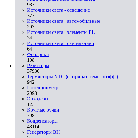
983
Источники света - освещение
373
Источники света - автомобильные
203
Источники света - элементы EL
34
Источники света - светильники
64
Фонарики
108
Резисторы
37930
Термисторы NTC (с отрицат. темп. коэфф.)
942
Потенциометры
2098
Энкодеры
123
Круглые ручки
708
Конденсаторы
48114
Генераторы ВН
5