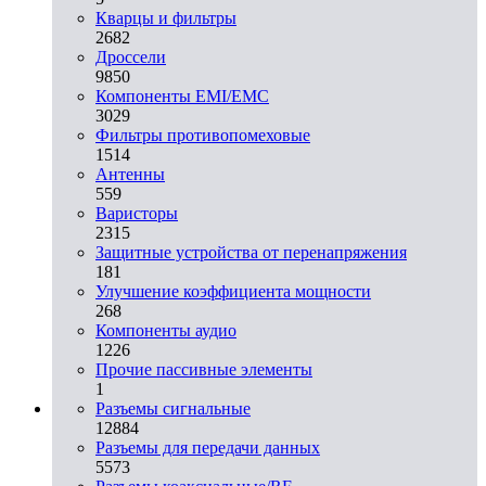
Кварцы и фильтры
2682
Дроссели
9850
Компоненты EMI/EMC
3029
Фильтры противопомеховые
1514
Антенны
559
Варисторы
2315
Защитные устройства от перенапряжения
181
Улучшение коэффициента мощности
268
Компоненты аудио
1226
Прочие пассивные элементы
1
Разъeмы сигнальные
12884
Разъeмы для передачи данных
5573