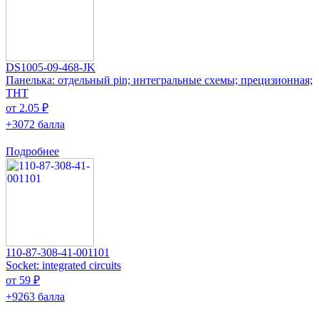
DS1005-09-468-JK
Панелька: отдельный pin; интегральные схемы; прецизионная;
THT
от 2.05 ₽
+3072 балла
Подробнее
110-87-308-41-001101
Socket: integrated circuits
от 59 ₽
+9263 балла