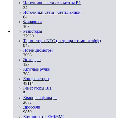
Источники света - элементы EL
34
Источники света - светильники
64
Фонарики
108
Резисторы
37930
Термисторы NTC (с отрицат. темп. коэфф.)
942
Потенциометры
2098
Энкодеры
123
Круглые ручки
708
Конденсаторы
48114
Генераторы ВН
5
Кварцы и фильтры
2682
Дроссели
9850
Компоненты EMI/EMC