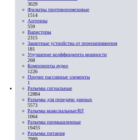
3029
Фильтры противопомеховые
1514
Антенны
559
Варисторы
2315
Защитные устройства от перенапряжения
181
Улучшение коэффициента мощности
268
Компоненты аудио
1226
Прочие пассивные элементы
1
Разъeмы сигнальные
12884
Разъeмы для передачи данных
5573
Разъeмы коаксиальные/RF
1064
Разъeмы промышленные
19455
Разъeмы питания
7989