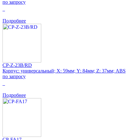
по запросу
0
Подробнее
CP-Z-23B/RD
Корпус: универсальный; Х: 59мм; Y: 84мм; Z: 37мм; ABS
по запросу
0
Подробнее
CP-FA17