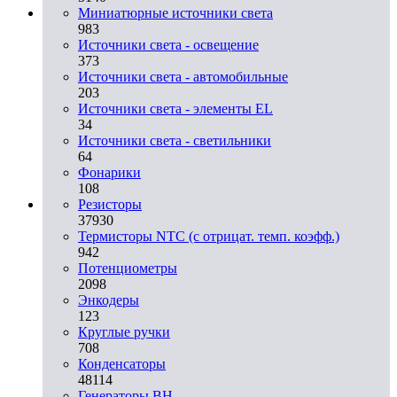
Миниатюрные источники света
983
Источники света - освещение
373
Источники света - автомобильные
203
Источники света - элементы EL
34
Источники света - светильники
64
Фонарики
108
Резисторы
37930
Термисторы NTC (с отрицат. темп. коэфф.)
942
Потенциометры
2098
Энкодеры
123
Круглые ручки
708
Конденсаторы
48114
Генераторы ВН