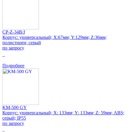
CP-Z-34B/J
Корпус: универсальный; Х:67мм; Y:129мм; Z:36мм;
полистирен; серый
по запросу
0
Подробнее
KM-500 GY
Корпус: универсальный; Х: 133мм; Y: 133мм; Z: 59мм; ABS;
серый; IP55
по запросу
0