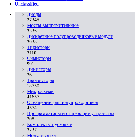
Unclassified
Диоды
27345
Мосты выпрямительные
3336
Дискретные полупроводниковые модули
3938
Тиристоры
3110
Симисторы
991
Динисторы
26
Транзисторы
18750
Микросхемы
41657
Оснащение для полупроводников
4574
Программаторы и стирающие устройства
208
Комплекты пусковые
3237
Модули связи