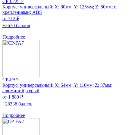
CP-6225-F
Корпус: универсальный; Х: 80мм; Y: 125мм; Z: 50мм; с
креплениями; ABS
от 712 ₽
+2670 баллов
Подробнее
CP-FA7
Корпус: универсальный; Х: 64мм; Y: 110мм; Z: 37мм;
алюминий; серый
от 1 889 ₽
+28336 баллов
Подробнее