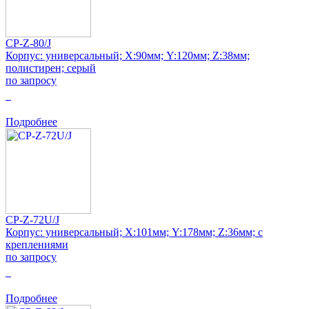
CP-Z-80/J
Корпус: универсальный; Х:90мм; Y:120мм; Z:38мм;
полистирен; серый
по запросу
0
Подробнее
CP-Z-72U/J
Корпус: универсальный; Х:101мм; Y:178мм; Z:36мм; с
креплениями
по запросу
0
Подробнее