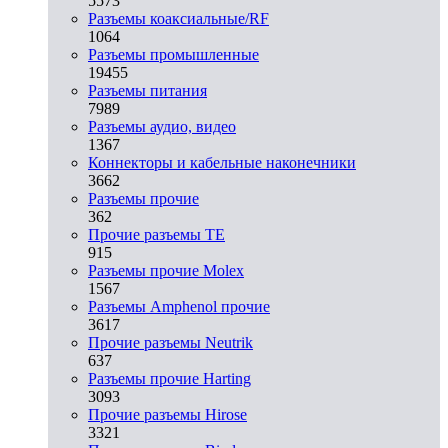
5573
Разъeмы коаксиальные/RF
1064
Разъeмы промышленные
19455
Разъeмы питания
7989
Разъeмы аудио, видео
1367
Коннекторы и кабельные наконечники
3662
Разъeмы прочие
362
Прочие разъемы TE
915
Разъемы прочие Molex
1567
Разъемы Amphenol прочие
3617
Прочие разъемы Neutrik
637
Разъемы прочие Harting
3093
Прочие разъемы Hirose
3321