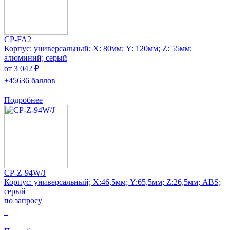
CP-FA2
Корпус: универсальный; Х: 80мм; Y: 120мм; Z: 55мм;
алюминий; серый
от 3 042 ₽
+45636 баллов
Подробнее
CP-Z-94W/J
Корпус: универсальный; Х:46,5мм; Y:65,5мм; Z:26,5мм; ABS;
серый
по запросу
0