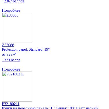
+2367 баллов
Подробнее
Z33088
Protection panel; Standard: 19"
от 829 ₽
+373 балла
Подробнее
P32180211
Ручки на переднюю панель 1U; Серия: 180; Цвет: черный