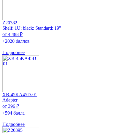
Z20382
Shelf; 1U; black; Standard: 19"
от 4 488 ₽
+2020 баллов
Подробнее
XB-45KA45D-01
Adapter
от 396 ₽
+594 балла
Подробнее