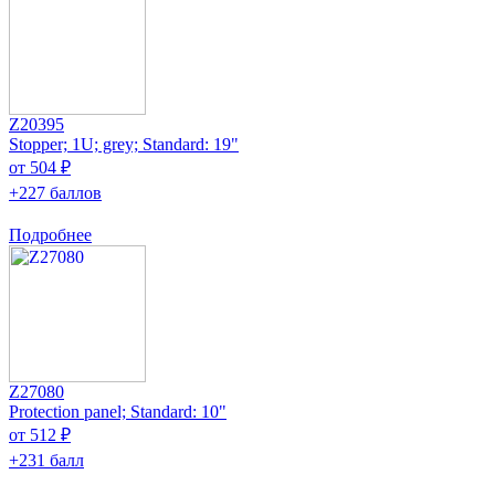
Z20395
Stopper; 1U; grey; Standard: 19"
от 504 ₽
+227 баллов
Подробнее
Z27080
Protection panel; Standard: 10"
от 512 ₽
+231 балл