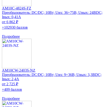
AM10C-4824S-FZ
Преобразователь: DC/DC; 10Вт; Uвх: 36÷75В; Uвых: 24ВDC;
Iвых: 0,41А
от 6 862 ₽
+102930 баллов
Подробнее
AM10CW-2403S-NZ
Преобразователь: DC/DC; 10Вт; Uвх: 9÷36В; Uвых: 3,3ВDC;
Iвых: 2,4А
от 2 725 ₽
+409 баллов
Подробнее