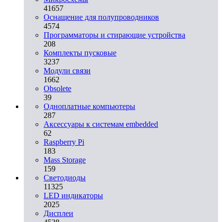
41657
Оснащение для полупроводников
4574
Программаторы и стирающие устройства
208
Комплекты пусковые
3237
Модули связи
1662
Obsolete
39
Одноплатные компьютеры
287
Аксессуары к системам embedded
62
Raspberry Pi
183
Mass Storage
159
Светодиоды
11325
LED индикаторы
2025
Дисплеи