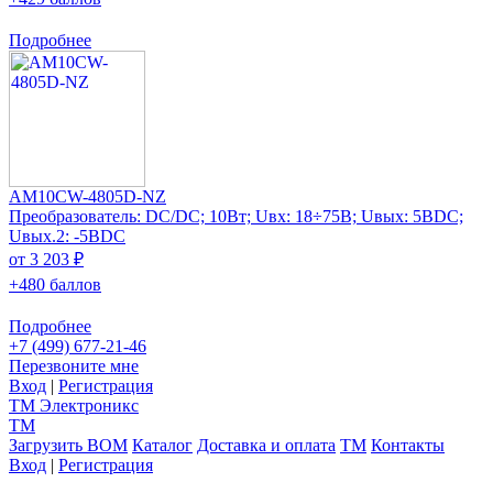
Подробнее
AM10CW-4805D-NZ
Преобразователь: DC/DC; 10Вт; Uвх: 18÷75В; Uвых: 5ВDC;
Uвых.2: -5ВDC
от 3 203 ₽
+480 баллов
Подробнее
+7 (499) 677-21-46
Перезвоните мне
Вход
|
Регистрация
TM
Электроникс
TM
Загрузить BOM
Каталог
Доставка и оплата
TM
Контакты
Вход
|
Регистрация