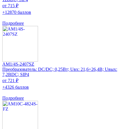
от 715 ₽
+12870 баллов
Подробнее
AM1/4S-2407SZ
Преобразователь: DC/DC; 0,25Вт; Uвх: 21,6÷26,4В; Uвых:
7,2ВDC; SIP4
от 721 ₽
+4326 баллов
Подробнее