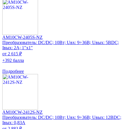
AM10CW-2405S-NZ
Преобразователь: DC/DC; 10Вт; Uвх: 9÷36В; Uвых: 5ВDC;
Iвых: 2А; 1"x1"
от 2 615 ₽
+392 балла
Подробнее
AM10CW-2412S-NZ
Преобразователь: DC/DC; 10Вт; Uвх: 9÷36В; Uвых: 12ВDC;
Iвых: 0,83А
от 2 883 ₽