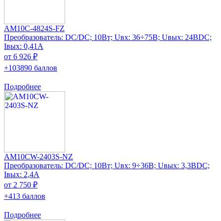
AM10C-4824S-FZ
Преобразователь: DC/DC; 10Вт; Uвх: 36÷75В; Uвых: 24ВDC;
Iвых: 0,41А
от 6 926 ₽
+103890 баллов
Подробнее
AM10CW-2403S-NZ
Преобразователь: DC/DC; 10Вт; Uвх: 9÷36В; Uвых: 3,3ВDC;
Iвых: 2,4А
от 2 750 ₽
+413 баллов
Подробнее