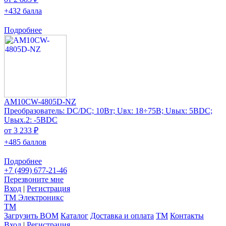
+432 балла
Подробнее
AM10CW-4805D-NZ
Преобразователь: DC/DC; 10Вт; Uвх: 18÷75В; Uвых: 5ВDC;
Uвых.2: -5ВDC
от 3 233 ₽
+485 баллов
Подробнее
+7 (499) 677-21-46
Перезвоните мне
Вход
|
Регистрация
TM
Электроникс
TM
Загрузить BOM
Каталог
Доставка и оплата
TM
Контакты
Вход
|
Регистрация