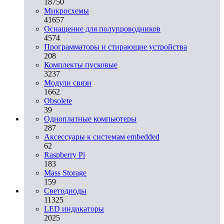
18750
Микросхемы
41657
Оснащение для полупроводников
4574
Программаторы и стирающие устройства
208
Комплекты пусковые
3237
Модули связи
1662
Obsolete
39
Одноплатные компьютеры
287
Аксессуары к системам embedded
62
Raspberry Pi
183
Mass Storage
159
Светодиоды
11325
LED индикаторы
2025