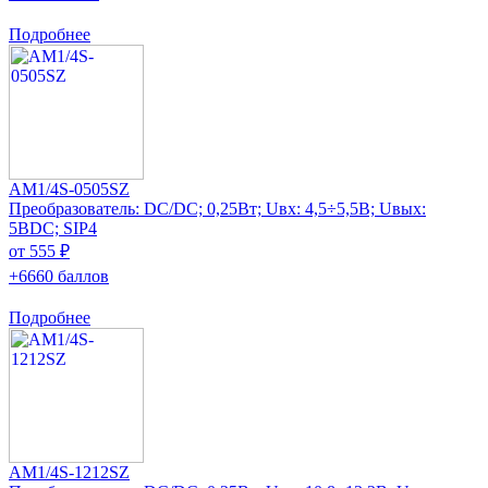
Подробнее
AM1/4S-0505SZ
Преобразователь: DC/DC; 0,25Вт; Uвх: 4,5÷5,5В; Uвых:
5ВDC; SIP4
от 555 ₽
+6660 баллов
Подробнее
AM1/4S-1212SZ