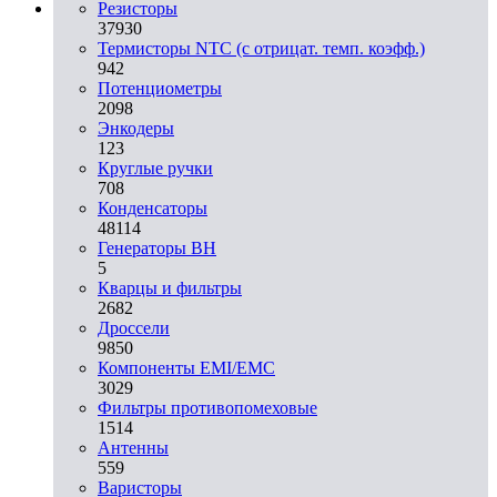
Резисторы
37930
Термисторы NTC (с отрицат. темп. коэфф.)
942
Потенциометры
2098
Энкодеры
123
Круглые ручки
708
Конденсаторы
48114
Генераторы ВН
5
Кварцы и фильтры
2682
Дроссели
9850
Компоненты EMI/EMC
3029
Фильтры противопомеховые
1514
Антенны
559
Варисторы