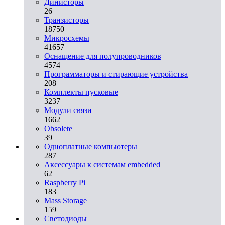
Динисторы
26
Транзисторы
18750
Микросхемы
41657
Оснащение для полупроводников
4574
Программаторы и стирающие устройства
208
Комплекты пусковые
3237
Модули связи
1662
Obsolete
39
Одноплатные компьютеры
287
Аксессуары к системам embedded
62
Raspberry Pi
183
Mass Storage
159
Светодиоды