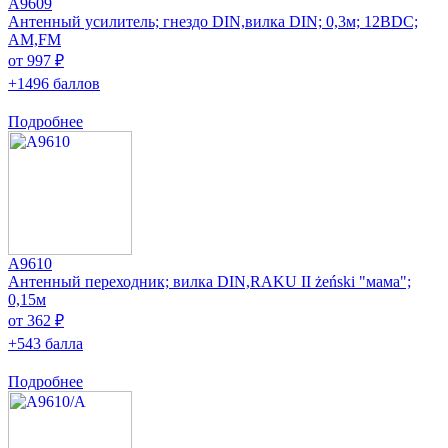
A9609
Антенный усилитель; гнездо DIN,вилка DIN; 0,3м; 12ВDC;
АМ,FM
от 997 ₽
+1496 баллов
Подробнее
A9610
Антенный переходник; вилка DIN,RAKU II żeński "мама";
0,15м
от 362 ₽
+543 балла
Подробнее