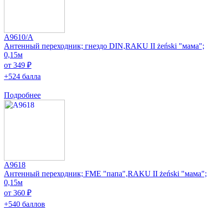
A9610/A
Антенный переходник; гнездо DIN,RAKU II żeński "мама";
0,15м
от 349 ₽
+524 балла
Подробнее
A9618
Антенный переходник; FME "папа",RAKU II żeński "мама";
0,15м
от 360 ₽
+540 баллов