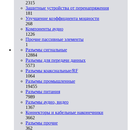
2315
Защитные устройства от перенапряжения
181
Улучшение коэффициента мощности
268
Компоненты аудио
1226
Прочие пассивные элементы
1
Разъeмы сигнальные
12884
Разъeмы для передачи данных
5573
Разъeмы коаксиальные/RF
1064
Разъeмы промышленные
19455
Разъeмы питания
7989
Разъeмы аудио, видео
1367
Коннекторы и кабельные наконечники
3662
Разъeмы прочие
362