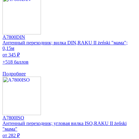
A7800DIN
Антенный переходник; вилка DIN,RAKU II żeński "мама";
0,15м
от 345 ₽
+518 баллов
Подробнее
A7800ISO
Антенный переходник; угловая вилка ISO,RAKU II żeński
"мама"
от 282 ₽