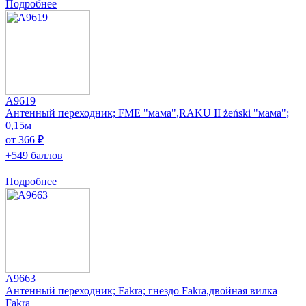
Подробнее
A9619
Антенный переходник; FME "мама",RAKU II żeński "мама";
0,15м
от 366 ₽
+549 баллов
Подробнее
A9663
Антенный переходник; Fakra; гнездо Fakra,двойная вилка
Fakra