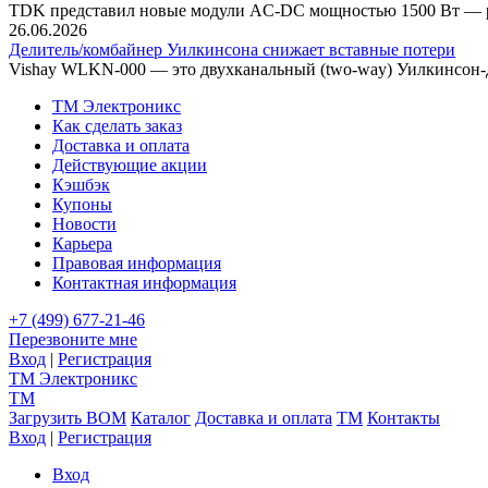
TDK представил новые модули AC-DC мощностью 1500 Вт — р
26.06.2026
Делитель/комбайнер Уилкинсона снижает вставные потери
Vishay WLKN-000 — это двухканальный (two-way) Уилкинсон-дел
TM Электроникс
Как сделать заказ
Доставка и оплата
Действующие акции
Кэшбэк
Купоны
Новости
Карьера
Правовая информация
Контактная информация
+7 (499) 677-21-46
Перезвоните мне
Вход
|
Регистрация
TM
Электроникс
TM
Загрузить BOM
Каталог
Доставка и оплата
TM
Контакты
Вход
|
Регистрация
Вход