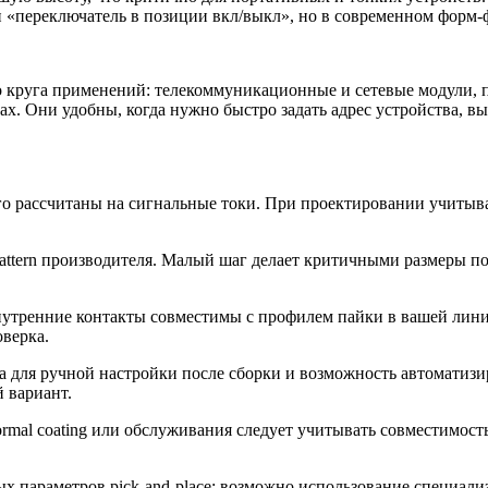
«переключатель в позиции вкл/выкл», но в современном форм-
круга применений: телекоммуникационные и сетевые модули, п
х. Они удобны, когда нужно быстро задать адрес устройства, в
его рассчитаны на сигнальные токи. При проектировании учитыв
pattern производителя. Малый шаг делает критичными размеры 
и внутренние контакты совместимы с профилем пайки в вашей ли
оверка.
па для ручной настройки после сборки и возможность автомати
й вариант.
rmal coating или обслуживания следует учитывать совместимост
х параметров pick-and-place; возможно использование специали