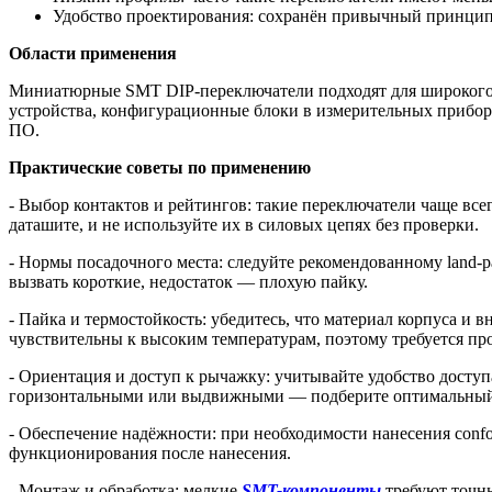
Удобство проектирования: сохранён привычный принцип 
Области применения
Миниатюрные SMT DIP-переключатели подходят для широкого 
устройства, конфигурационные блоки в измерительных прибора
ПО.
Практические советы по применению
- Выбор контактов и рейтингов: такие переключатели чаще вс
даташите, и не используйте их в силовых цепях без проверки.
- Нормы посадочного места: следуйте рекомендованному land-
вызвать короткие, недостаток — плохую пайку.
- Пайка и термостойкость: убедитесь, что материал корпуса 
чувствительны к высоким температурам, поэтому требуется пр
- Ориентация и доступ к рычажку: учитывайте удобство досту
горизонтальными или выдвижными — подберите оптимальны
- Обеспечение надёжности: при необходимости нанесения confo
функционирования после нанесения.
- Монтаж и обработка: мелкие
SMT-компоненты
требуют точны