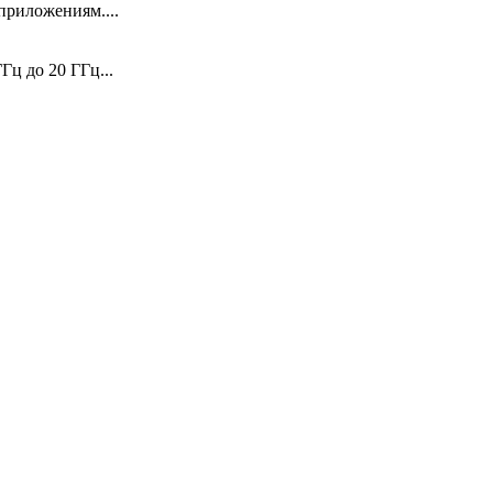
риложениям....
ц до 20 ГГц...