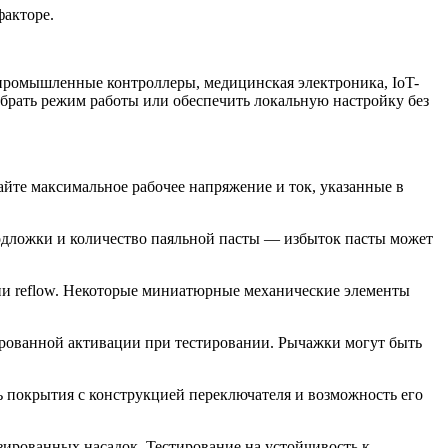
факторе.
ромышленные контроллеры, медицинская электроника, IoT-
ыбрать режим работы или обеспечить локальную настройку без
айте максимальное рабочее напряжение и ток, указанные в
подложки и количество паяльной пасты — избыток пасты может
нии reflow. Некоторые миниатюрные механические элементы
зированной активации при тестировании. Рычажки могут быть
ь покрытия с конструкцией переключателя и возможность его
зированных насадок. Тестирование на устойчивость к