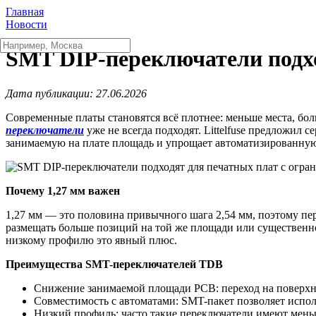
Главная
Новости
SMT DIP-переключатели подхо
Дата публикации: 27.06.2026
Современные платы становятся всё плотнее: меньше места, бол
переключатели
уже не всегда подходят. Littelfuse предложи
занимаемую на плате площадь и упрощает автоматизированную
Почему 1,27 мм важен
1,27 мм — это половина привычного шага 2,54 мм, поэтому пе
размещать больше позиций на той же площади или существенн
низкому профилю это явный плюс.
Преимущества SMT-переключателей TDB
Снижение занимаемой площади PCB: переход на поверхн
Совместимость с автоматами: SMT-пакет позволяет исполь
Низкий профиль: часто такие переключатели имеют мень