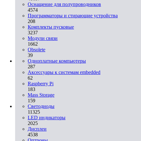
Оснащение для полупроводников
4574
Программаторы и стирающие устройства
208
Комплекты пусковые
3237
Модули связи
1662
Obsolete
39
Одноплатные компьютеры
287
Аксессуары к системам embedded
62
Raspberry Pi
183
Mass Storage
159
Светодиоды
11325
LED индикаторы
2025
Дисплеи
4538
Оптроны