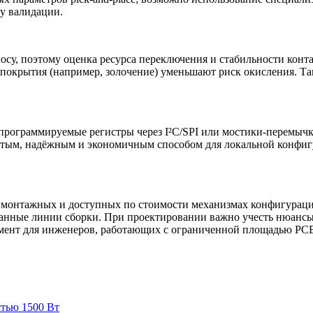
у валидации.
су, поэтому оценка ресурса переключения и стабильности конт
и покрытия (например, золочение) уменьшают риск окисления. Т
программируемые регистры через I²C/SPI или мостики-перемычк
стым, надёжным и экономичным способом для локальной конфиг
ых, монтажных и доступных по стоимости механизмах конфигурац
ванные линии сборки. При проектировании важно учесть нюансы
мент для инженеров, работающих с ограниченной площадью PCB
тью 1500 Вт