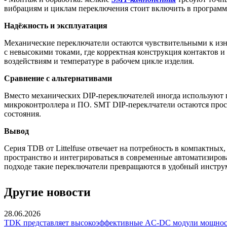
вибрациям и циклам переключения стоит включить в программ
Надёжность и эксплуатация
Механические переключатели остаются чувствительными к изно
с невысокими токами, где корректная конструкция контактов 
воздействиям и температуре в рабочем цикле изделия.
Сравнение с альтернативами
Вместо механических DIP-переключателей иногда используют 
микроконтроллера и ПО. SMT DIP-переклчатели остаются про
состояния.
Вывод
Серия TDB от Littelfuse отвечает на потребность в компактн
пространство и интегрироваться в современные автоматизиро
подходе такие переключатели превращаются в удобный инстру
Другие новости
28.06.2026
TDK представляет высокоэффективные AC-DC модули мощнос