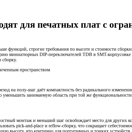
дят для печатных плат с огр
ьше функций, строгие требования по высоте и стоимости сборки
л серию миниатюрных DIP-переключателей TDB в SMT-корпусовке
 сборку.
реход на полу-шаг даёт компактность без радикального изменен
о уменьшить занимаемую область при той же функциональности
остный монтаж и меньший шаг освобождает место для других к
зовать pick-and-place и reflow-сборку, что сокращает себесто
шую высоту, что критично для портативных и тонких устройств